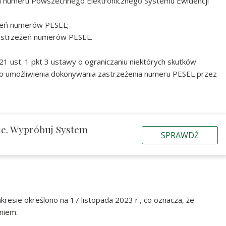
enia numeru Powszechnego Elektronicznego Systemu Ewidencji
eżeń numerów PESEL;
 zastrzeżeń numerów PESEL.
21 ust. 1 pkt 3 ustawy o ograniczaniu niektórych skutków
go umożliwienia dokonywania zastrzeżenia numeru PESEL przez
ie. Wypróbuj System
SPRAWDŹ
resie określono na 17 listopada 2023 r., co oznacza, że
niem.