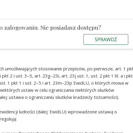
 po zalogowaniu. Nie posiadasz dostępu?
SPRAWDŹ
h umożliwiających stosowanie przepisów, po pierwsze, art. 1 pk
 pkt 2 i ust. 3–5, art. 23g–23i, art. 23j ust. 1, ust. 2 pkt 1 lit. a i pkt
23l ust. 1 pkt 1 i ust. 2–5 i art. 23m–23p EwidLU, o których mowa w
e niektórych ustaw w celu ograniczania niektórych skutków
alej: ustawa o ograniczaniu skutków kradzieży tożsamości).
ewidencji ludności (dalej: EwidLU) wprowadzone ustawą o
regulują: