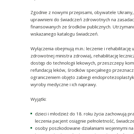
Zgodnie z nowymi przepisami, obywatele Ukrainy, 
uprawnieni do świadczeń zdrowotnych na zasadach
finansowanych ze środków publicznych. Utrzyman
wskazanego katalogu świadczeń.
Wyłączenia obejmują m.in.: leczenie i rehabilita
zdrowotnej ministra zdrowia), rehabilitację leczn
dostęp do technologii lekowych, przeszczepy komó
refundacją leków, środków specjalnego przezna
ograniczeniem objęto zabiegi endoprotezoplastyki
wyroby medyczne i ich naprawy.
Wyjątki:
dzieci i młodzież do 18. roku życia zachowują p
leczenia pacjent osiągnie pełnoletność, świadc
osoby poszkodowane działaniami wojennymi na U