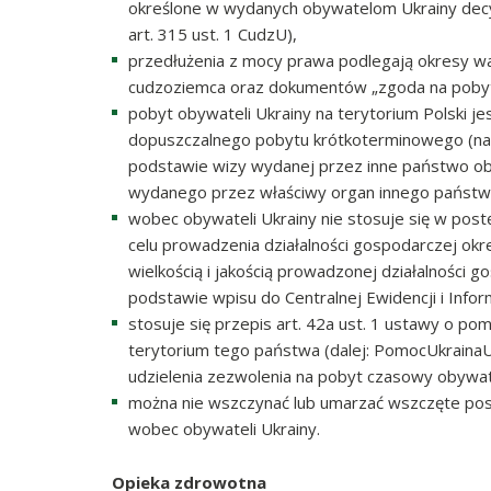
określone w wydanych obywatelom Ukrainy dec
art. 315 ust. 1 CudzU),
przedłużenia z mocy prawa podlegają okresy wa
cudzoziemca oraz dokumentów „zgoda na pobyt
pobyt obywateli Ukrainy na terytorium Polski j
dopuszczalnego pobytu krótkoterminowego (na 
podstawie wizy wydanej przez inne państwo 
wydanego przez właściwy organ innego państw
wobec obywateli Ukrainy nie stosuje się w pos
celu prowadzenia działalności gospodarczej ok
wielkością i jakością prowadzonej działalności 
podstawie wpisu do Centralnej Ewidencji i Infor
stosuje się przepis art. 42a ust. 1 ustawy o p
terytorium tego państwa (dalej: PomocUkraina
udzielenia zezwolenia na pobyt czasowy obywa
można nie wszczynać lub umarzać wszczęte po
wobec obywateli Ukrainy.
Opieka zdrowotna