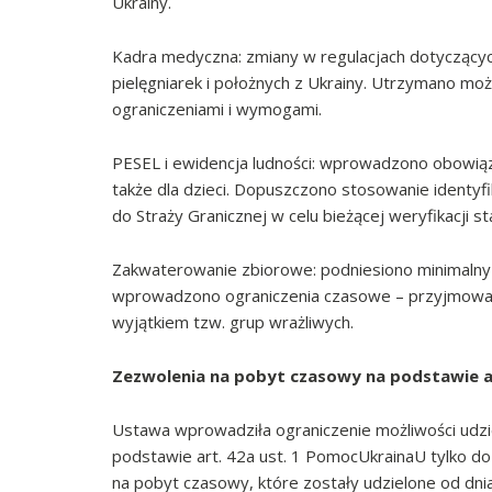
Ukrainy.
Kadra medyczna: zmiany w regulacjach dotyczącyc
pielęgniarek i położnych z Ukrainy. Utrzymano 
ograniczeniami i wymogami.
PESEL i ewidencja ludności: wprowadzono obowią
także dla dzieci. Dopuszczono stosowanie identyf
do Straży Granicznej w celu bieżącej weryfikacji 
Zakwaterowanie zbiorowe: podniesiono minimalny
wprowadzono ograniczenia czasowe – przyjmowani
wyjątkiem tzw. grup wrażliwych.
Zezwolenia na pobyt czasowy na podstawie a
Ustawa wprowadziła ograniczenie możliwości udzi
podstawie art. 42a ust. 1 PomocUkrainaU tylko d
na pobyt czasowy, które zostały udzielone od dnia