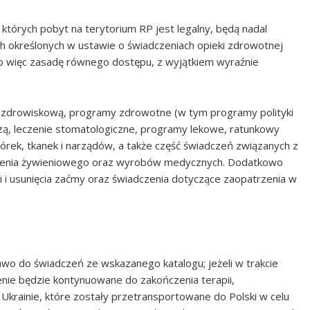
których pobyt na terytorium RP jest legalny, będą nadal
 określonych w ustawie o świadczeniach opieki zdrowotnej
o więc zasadę równego dostępu, z wyjątkiem wyraźnie
cję uzdrowiskową, programy zdrowotne (w tym programy polityki
iczą, leczenie stomatologiczne, programy lekowe, ratunkowy
rek, tkanek i narządów, a także część świadczeń związanych z
czenia żywieniowego oraz wyrobów medycznych. Dodatkowo
 i usunięcia zaćmy oraz świadczenia dotyczące zaopatrzenia w
rawo do świadczeń ze wskazanego katalogu; jeżeli w trakcie
zenie będzie kontynuowane do zakończenia terapii,
krainie, które zostały przetransportowane do Polski w celu