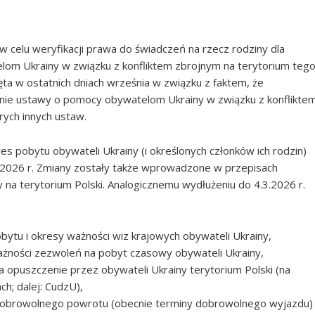
w celu weryfikacji prawa do świadczeń na rzecz rodziny dla
m Ukrainy w związku z konfliktem zbrojnym na terytorium teg
ęta w ostatnich dniach września w związku z faktem, że
anie ustawy o pomocy obywatelom Ukrainy w związku z konflikte
rych innych ustaw.
res pobytu obywateli Ukrainy (i określonych członków ich rodzin)
.2026 r. Zmiany zostały także wprowadzone w przepisach
y na terytorium Polski. Analogicznemu wydłużeniu do 4.3.2026 r.
ytu i okresy ważności wiz krajowych obywateli Ukrainy,
żności zezwoleń na pobyt czasowy obywateli Ukrainy,
 opuszczenie przez obywateli Ukrainy terytorium Polski (na
h; dalej: CudzU),
 dobrowolnego powrotu (obecnie terminy dobrowolnego wyjazdu)