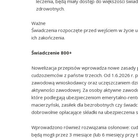
leczenia, będą miały dostęp do większości św
zdrowotnych.
Ważne
Świadczenia rozpoczęte przed wejściem w życie 
ich zakończenia.
Świadczenie 800+
Nowelizacja przepisów wprowadza nowe zasady p
cudzoziemców z państw trzecich. Od 1.6.2026 r. 
zawodową wnioskodawcy oraz uczęszczaniem dzieck
aktywności zawodowej. Za osoby aktywne zawodow
które podlegają ubezpieczeniom emerytalno-rentow
macierzyński, zasiłek dla bezrobotnych czy świad
dobrowolnie opłacające składki na ubezpieczenia 
Wprowadzono również rozwiązania osłonowe: cudzoz
będą mogli przez 3 miesiące (lub 6 miesięcy przy 