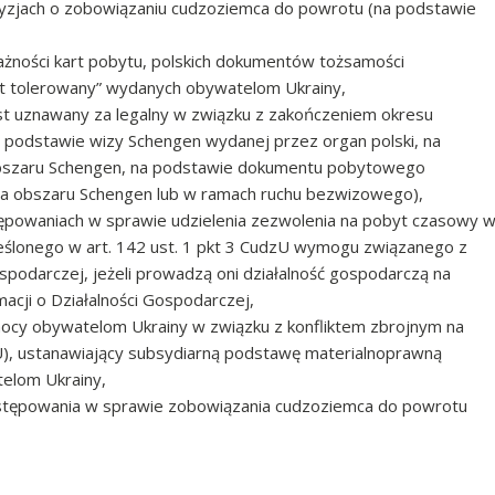
yzjach o zobowiązaniu cudzoziemca do powrotu (na podstawie
żności kart pobytu, polskich dokumentów tożsamości
 tolerowany” wydanych obywatelom Ukrainy,
est uznawany za legalny w związku z zakończeniem okresu
podstawie wizy Schengen wydanej przez organ polski, na
obszaru Schengen, na podstawie dokumentu pobytowego
a obszaru Schengen lub w ramach ruchu bezwizowego),
tępowaniach w sprawie udzielenia zezwolenia na pobyt czasowy 
reślonego w art. 142 ust. 1 pkt 3 CudzU wymogu związanego z
gospodarczej, jeżeli prowadzą oni działalność gospodarczą na
macji o Działalności Gospodarczej,
omocy obywatelom Ukrainy w związku z konfliktem zbrojnym na
U), ustanawiający subsydiarną podstawę materialnoprawną
telom Ukrainy,
stępowania w sprawie zobowiązania cudzoziemca do powrotu