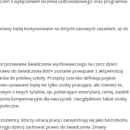
iadczeń z wyłączeniem leczenia uzdrowiskowego oraz programów
ustawy będą kontynuowane na dotychczasowych zasadach, aż do
rzyznawania świadczenia wychowawczego na rzecz dzieci
prawo do świadczenia 800+ zostanie powiązane z aktywnością
a do polskiej szkoły. Przepisy szeroko definiują pojęcie
o uznawane będą nie tylko osoby pracujące, ale również te,
ym z innych tytułów, np. pobierające emeryturę, rentę, zasiłek
czenia kompensacyjne dla nauczycieli. Uwzględniono także osoby
społeczne.
iemcy, którzy utracą pracę i zarejestrują się jako bezrobotni,
trojgu dzieci) zachować prawo do świadczenia. Zmiany