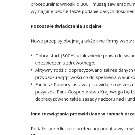
proceduralne: wnioski o 800+ muszą zawierać nu
wymagane będzie także podanie danych dokumentów
Pozostałe świadczenia socjalne
Nowe przepisy obejmują także inne formy wsparci
Dobry start (300+): uzależnienie prawa do świ
ubezpieczenia zdrowotnego;
Aktywny rodzic: doprecyzowano zakres danych 
przypadku wątpliwości co do spełnienia warunk
Fundusz Pomocy: ustawa przewiduje rozszerzen
pożyczek. Bank Gospodarstwa Krajowego będzie
doprecyzowano także zasady nadzoru nad Fundus
Inne rozwiązania przewidziane w ramach prze
Podatki: przedłużenie preferencji podatkowych w P