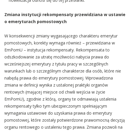
nowelizacja odnosi się do tej przesłanki.
Zmiana instytucji rekompensaty przewidziana w ustawie
o emeryturach pomostowych
W konsekwencji zmiany wygasającego charakteru emerytur
pomostowych, korekty wymaga również – przewidziana w
EmPomU – instytucja rekompensaty. Rekompensata to
odszkodowanie za utratę możliwości nabycia prawa do
wcześniejszej emerytury z tytułu pracy w szczególnych
warunkach lub o szczególnym charakterze dla osób, które nie
nabędą prawa do emerytury pomostowej. Wprowadzona
zmiana w definicji wynika z ustalonej praktyki organów
rentowych (mającej miejsce od chwili wejścia w życie
EmPomU), zgodnie z którą, organy te odmawiają ustalenia
rekompensaty tylko tym ubezpieczonym spełniającym
wymagania ustawowe do uzyskania prawa do emerytury
pomostowej, które zostały potwierdzone prawomocną decyzją
organu rentowego o ustaleniu tego prawa. Zmiana pozwoli na