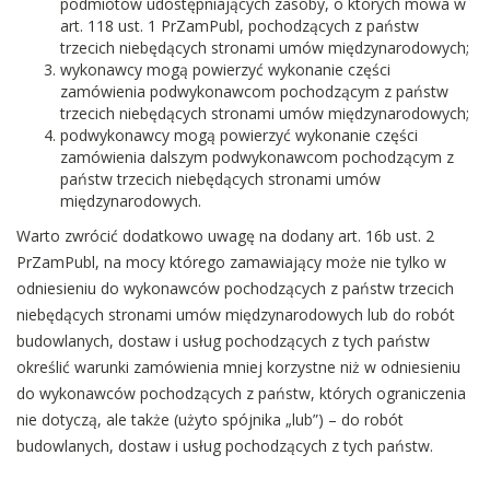
podmiotów udostępniających zasoby, o których mowa w
art. 118 ust. 1 PrZamPubl, pochodzących z państw
trzecich niebędących stronami umów międzynarodowych;
wykonawcy mogą powierzyć wykonanie części
zamówienia podwykonawcom pochodzącym z państw
trzecich niebędących stronami umów międzynarodowych;
podwykonawcy mogą powierzyć wykonanie części
zamówienia dalszym podwykonawcom pochodzącym z
państw trzecich niebędących stronami umów
międzynarodowych.
Warto zwrócić dodatkowo uwagę na dodany art. 16b ust. 2
PrZamPubl, na mocy którego zamawiający może nie tylko w
odniesieniu do wykonawców pochodzących z państw trzecich
niebędących stronami umów międzynarodowych lub do robót
budowlanych, dostaw i usług pochodzących z tych państw
określić warunki zamówienia mniej korzystne niż w odniesieniu
do wykonawców pochodzących z państw, których ograniczenia
nie dotyczą, ale także (użyto spójnika „lub”) – do robót
budowlanych, dostaw i usług pochodzących z tych państw.