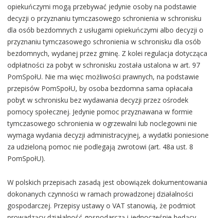
opiekuńczymi mogą przebywać jedynie osoby na podstawie
decyzji o przyznaniu tymczasowego schronienia w schronisku
dla osób bezdomnych z usługami opiekuńczymi albo decyzji o
przyznaniu tymczasowego schronienia w schronisku dla osób
bezdomnych, wydanej przez gminę. Z kolei regulacja dotycząca
odpłatności za pobyt w schronisku została ustalona w art. 97
PomSpołU. Nie ma więc możliwości prawnych, na podstawie
przepisów PomSpołU, by osoba bezdomna sama opłacała
pobyt w schronisku bez wydawania decyzji przez ośrodek
pomocy społecznej. Jedynie pomoc przyznawana w formie
tymczasowego schronienia w ogrzewalni lub noclegowni nie
wymaga wydania decyzji administracyjnej, a wydatki poniesione
za udzieloną pomoc nie podlegają zwrotowi (art. 48a ust. 8
PomSpołU).
W polskich przepisach zasadą jest obowiązek dokumentowania
dokonanych czynności w ramach prowadzonej działalności
gospodarczej. Przepisy ustawy o VAT stanowią, że podmiot
prowadzący działalność gospodarczą i jednocześnie będący