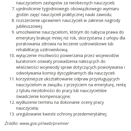
nauczycielom zastępstw za nieobecnych nauczycieli;
ujednolicenie tygodniowego obowiązkowego wymiaru
godzin zajęć nauczycieli praktycznej nauki zawodu;
rozszerzenie uprawnień nauczycieli w zakresie nagrody
jubileuszowej;
umożliwienie nauczycielom, którym do nabycia prawa do
emerytury brakuje mniej niż rok, skorzystania z urlopu dla
poratowania zdrowia na leczenie uzdrowiskowe lub
rehabilitację uzdrowiskową;
wyłączenie możliwości powierzania przez wojewodów
kuratorom oświaty prowadzenia należących do
właściwości wojewody spraw dotyczących powoływania i
odwoływania komisji dyscyplinarnych dla nauczycieli
korzystniejsze ukształtowanie odpraw przysługujących
nauczycielom w związku z przejściem na emeryturę, rentę
z tytułu niezdolności do pracy lub nauczycielskie
świadczenie kompensacyjne;
wydłużenie terminu na dokonanie oceny pracy
nauczyciela;
uregulowanie kwestii ochrony przedemerytalnej.
Źródło: www.gov.pl/web/premier