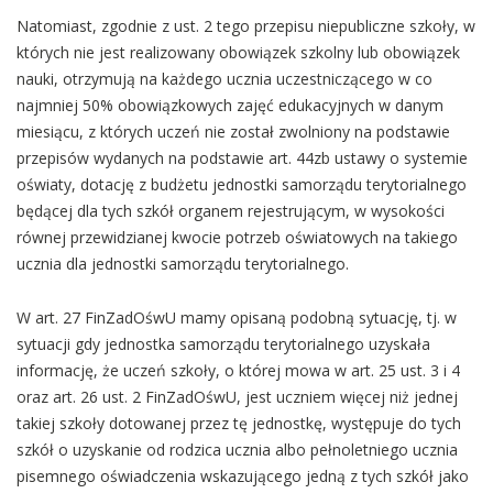
Natomiast, zgodnie z ust. 2 tego przepisu niepubliczne szkoły, w
których nie jest realizowany obowiązek szkolny lub obowiązek
nauki, otrzymują na każdego ucznia uczestniczącego w co
najmniej 50% obowiązkowych zajęć edukacyjnych w danym
miesiącu, z których uczeń nie został zwolniony na podstawie
przepisów wydanych na podstawie art. 44zb ustawy o systemie
oświaty, dotację z budżetu jednostki samorządu terytorialnego
będącej dla tych szkół organem rejestrującym, w wysokości
równej przewidzianej kwocie potrzeb oświatowych na takiego
ucznia dla jednostki samorządu terytorialnego.
W art. 27 FinZadOśwU mamy opisaną podobną sytuację, tj. w
sytuacji gdy jednostka samorządu terytorialnego uzyskała
informację, że uczeń szkoły, o której mowa w art. 25 ust. 3 i 4
oraz art. 26 ust. 2 FinZadOśwU, jest uczniem więcej niż jednej
takiej szkoły dotowanej przez tę jednostkę, występuje do tych
szkół o uzyskanie od rodzica ucznia albo pełnoletniego ucznia
pisemnego oświadczenia wskazującego jedną z tych szkół jako