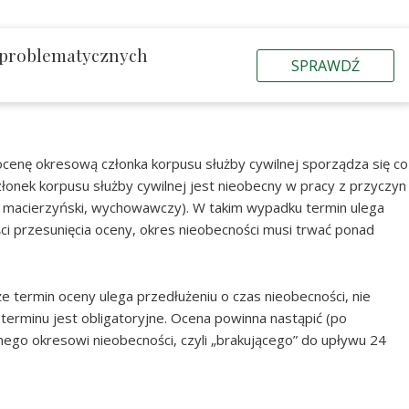
 problematycznych
SPRAWDŹ
j ocenę okresową członka korpusu służby cywilnej sporządza się co
złonek korpusu służby cywilnej jest nieobecny w pracy z przyczyn
y, macierzyński, wychowawczy). W takim wypadku termin ulega
ści przesunięcia oceny, okres nieobecności musi trwać ponad
termin oceny ulega przedłużeniu o czas nieobecności, nie
 terminu jest obligatoryjne. Ocena powinna nastąpić (po
ego okresowi nieobecności, czyli „brakującego” do upływu 24