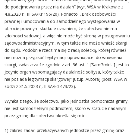
do podejmowania przez nią działań” (wyr. WSA w Krakowie z
4.8.2020 r., III SA/Kr 196/20). Ponadto: „Brak osobowości
prawnej i umocowania do samodzielnego występowania w
obrocie prawnym skutkuje uznaniem, że sołectwo nie ma
zdolności sądowej, a więc nie może być stroną w postępowaniu
sądowoadministracyjnym, w tym także nie może wnieść skargi
do sądu. Podobnie rzecz ma się z radą sołecką, której również
nie można przypisać legitymacji uprawniającej do wniesienia
skargi, zwłaszcza że zgodnie z art. 36 ust. 1 [SamGminU] jest to
jedynie organ wspomagający działalność sołtysa, który także
nie posiada legitymacji skargowej” [uzup. Autora] (post. WSA w
Łodzi z 31.5.2023 r., II SA/Łd 473/23).
Wynika z tego, że sołectwo, jako jednostka pomocnicza gminy,
nie jest samodzielnym podmiotem, skoro w statucie nadanym
przez gminę dla sołectwa określa się m.in.:
1) zakres zadań przekazywanych jednostce przez gminę oraz