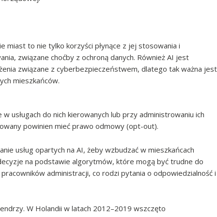
e miast to nie tylko korzyści płynące z jej stosowania i
ania, związane choćby z ochroną danych. Również AI jest
rożenia związane z cyberbezpieczeństwem, dlatego tak ważna jest
nych mieszkańców.
w usługach do nich kierowanych lub przy administrowaniu ich
resowany powinien mieć prawo odmowy (opt-out).
wanie usług opartych na AI, żeby wzbudzać w mieszkańcach
e decyzje na podstawie algorytmów, które mogą być trudne do
 pracowników administracji, co rodzi pytania o odpowiedzialność i
Holendrzy. W Holandii w latach 2012–2019 wszczęto