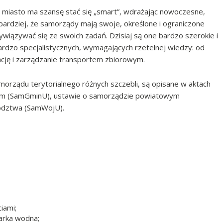
de miasto ma szansę stać się „smart”, wdrażając nowoczesne,
 bardziej, że samorządy mają swoje, określone i ograniczone
iązywać się ze swoich zadań. Dzisiaj są one bardzo szerokie i
bardzo specjalistycznych, wymagających rzetelnej wiedzy: od
ację i zarządzanie transportem zbiorowym.
orządu terytorialnego różnych szczebli, są opisane w aktach
nym (SamGminU), ustawie o samorządzie powiatowym
ództwa (SamWojU).
iami;
arka wodna;