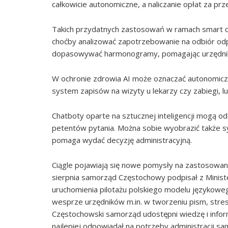
całkowicie autonomiczne, a naliczanie opłat za p
Takich przydatnych zastosowań w ramach smart ci
choćby analizować zapotrzebowanie na odbiór od
dopasowywać harmonogramy, pomagając urzędni
W ochronie zdrowia AI może oznaczać autonomiczn
system zapisów na wizyty u lekarzy czy zabiegi, 
Chatboty oparte na sztucznej inteligencji mogą o
petentów pytania. Można sobie wyobrazić także syt
pomaga wydać decyzję administracyjną.
Ciągle pojawiają się nowe pomysły na zastosowanie
sierpnia samorząd Częstochowy podpisał z Ministe
uruchomienia pilotażu polskiego modelu językowe
wesprze urzędników m.in. w tworzeniu pism, stre
Częstochowski samorząd udostępni wiedzę i infor
najlepiej odpowiadał na potrzeby administracji s