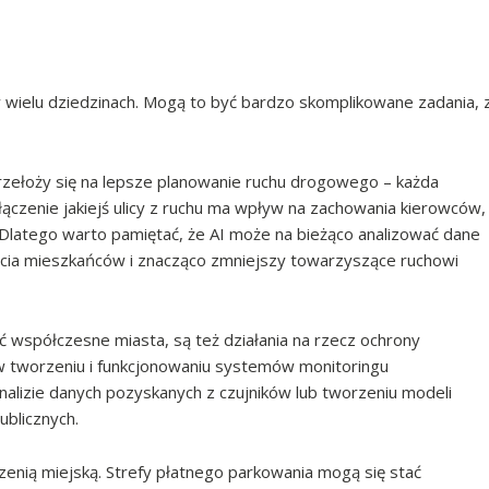
w wielu dziedzinach. Mogą to być bardzo skomplikowane zadania, 
przełoży się na lepsze planowanie ruchu drogowego – każda
łączenie jakiejś ulicy z ruchu ma wpływ na zachowania kierowców,
Dlatego warto pamiętać, że AI może na bieżąco analizować dane
ycia mieszkańców i znacząco zmniejszy towarzyszące ruchowi
 współczesne miasta, są też działania na rzecz ochrony
ę w tworzeniu i funkcjonowaniu systemów monitoringu
alizie danych pozyskanych z czujników lub tworzeniu modeli
ublicznych.
enią miejską. Strefy płatnego parkowania mogą się stać