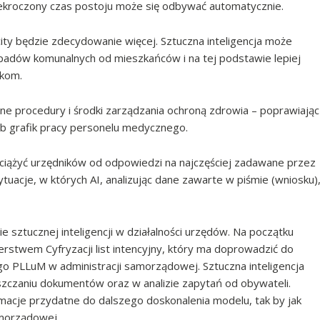
rzekroczony czas postoju może się odbywać automatycznie.
ty będzie zdecydowanie więcej. Sztuczna inteligencja może
padów komunalnych od mieszkańców i na tej podstawie lepiej
kom.
e procedury i środki zarządzania ochroną zdrowia – poprawiając
lub grafik pracy personelu medycznego.
dciążyć urzędników od odpowiedzi na najczęściej zadawane przez
uacje, w których AI, analizując dane zawarte w piśmie (wniosku)
 sztucznej inteligencji w działalności urzędów. Na początku
rstwem Cyfryzacji list intencyjny, który ma doprowadzić do
go PLLuM w administracji samorządowej. Sztuczna inteligencja
szczaniu dokumentów oraz w analizie zapytań od obywateli.
macje przydatne do dalszego doskonalenia modelu, tak by jak
amorządowej.