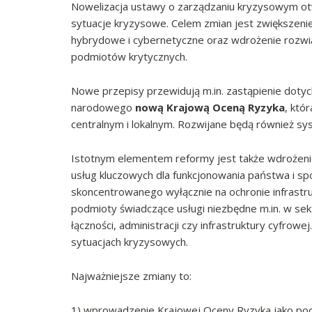
Nowelizacja ustawy o zarządzaniu kryzysowym o
sytuacje kryzysowe. Celem zmian jest zwiększenie
hybrydowe i cybernetyczne oraz wdrożenie rozwią
podmiotów krytycznych.
Nowe przepisy przewidują m.in. zastąpienie dot
narodowego
nową Krajową Oceną Ryzyka
, któ
centralnym i lokalnym. Rozwijane będą również sy
Istotnym elementem reformy jest także wdrożen
usług kluczowych dla funkcjonowania państwa i 
skoncentrowanego wyłącznie na ochronie infrastr
podmioty świadczące usługi niezbędne m.in. w sek
łączności, administracji czy infrastruktury cyfrowe
sytuacjach kryzysowych.
Najważniejsze zmiany to:
1) wprowadzenie Krajowej Oceny Ryzyka jako p