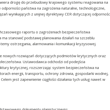
twiera drogę do przebudowy krajowego systemu reagowania na
 odporności państwa na zagrożenia naturalne, technologiczne,
zań wynikających z unijnej dyrektywy CER dotyczącej odpornośc
ychczasowego raportu o zagrożeniach bezpieczeństwa
ra ma stanowić podstawę planowania działań na szczeblu
stemy ostrzegania, alarmowania i komunikacji kryzysowej.
ie nowych rozwiązań dotyczących podmiotów krytycznych oraz
społeczeństwa. Ustawodawca odchodzi od podejścia
uktury krytycznej, rozszerzając system bezpieczeństwa na
torach energii, transportu, ochrony zdrowia, gospodarki wodnej,
j. Celem jest zapewnienie ciągłości działania tych usług nawet w
odstawowego dokumentu planistycznego;