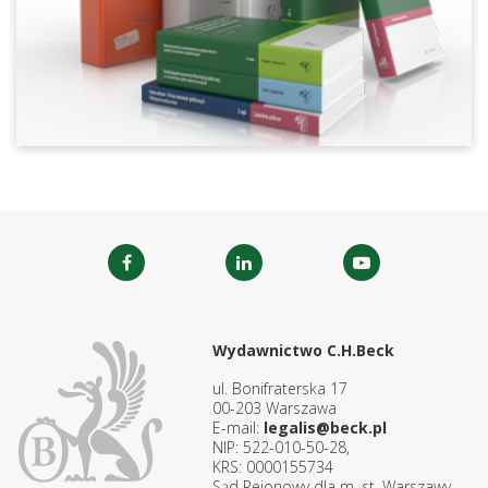
Wydawnictwo C.H.Beck
ul. Bonifraterska 17
00-203 Warszawa
E-mail:
legalis@beck.pl
NIP: 522-010-50-28,
KRS: 0000155734
Sąd Rejonowy dla m. st. Warszawy