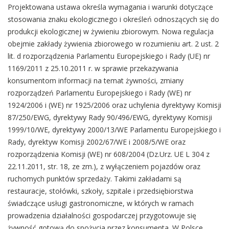
Projektowana ustawa określa wymagania i warunki dotyczące
stosowania znaku ekologicznego i określeń odnoszących się do
produkcji ekologicznej w żywieniu zbiorowym. Nowa regulacja
obejmie zakłady żywienia zbiorowego w rozumieniu art. 2 ust. 2
lit. d rozporządzenia Parlamentu Europejskiego i Rady (UE) nr
1169/2011 z 25.10.2011 r. w sprawie przekazywania
konsumentom informacji na temat żywności, zmiany
rozporządzeń Parlamentu Europejskiego i Rady (WE) nr
1924/2006 i (WE) nr 1925/2006 oraz uchylenia dyrektywy Komisji
87/250/EWG, dyrektywy Rady 90/496/EWG, dyrektywy Komisji
1999/10/WE, dyrektywy 2000/13/WE Parlamentu Europejskiego i
Rady, dyrektyw Komisji 2002/67/WE i 2008/5/WE oraz
rozporządzenia Komisji (WE) nr 608/2004 (Dz.Urz. UE L 304 z
22.11.2011, str. 18, ze zm.), z wyłączeniem pojazdów oraz
ruchomych punktów sprzedaży. Takimi zakładami są
restauracje, stołówki, szkoły, szpitale i przedsiębiorstwa
świadczące usługi gastronomiczne, w których w ramach
prowadzenia działalności gospodarczej przygotowuje się
żywność gotową do spożycia przez konsumenta. W Polsce