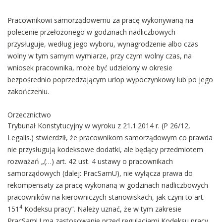
Pracownikowi samorządowemu za pracę wykonywaną na
polecenie przełożonego w godzinach nadliczbowych
przysługuje, według jego wyboru, wynagrodzenie albo czas
wolny w tym samym wymiarze, przy czym wolny czas, na
wniosek pracownika, może być udzielony w okresie
bezpośrednio poprzedzającym urlop wypoczynkowy lub po jego
zakończeniu.
Orzecznictwo
Trybunał Konstytucyjny w wyroku z 21.1.2014 r. (P 26/12,
Legalis.) stwierdził, że pracownikom samorządowym co prawda
nie przysługują kodeksowe dodatki, ale będący przedmiotem
rozważań „(…) art. 42 ust. 4 ustawy o pracownikach
samorządowych (dalej: PracSamU), nie wyłącza prawa do
rekompensaty za pracę wykonaną w godzinach nadliczbowych
pracowników na kierowniczych stanowiskach, jak czyni to art.
4
151
Kodeksu pracy”. Należy uznać, że w tym zakresie
PracSamU ma zastosowanie przed regulacjami Kodeksu pracy.