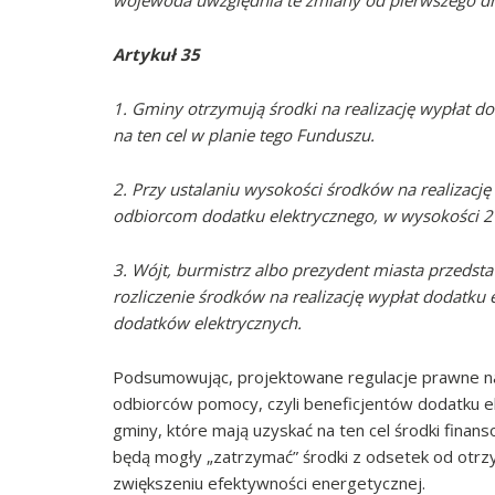
wojewoda uwzględnia te zmiany od pierwszego dni
Artykuł 35
1.
Gminy otrzymują środki na realizację wypłat d
na ten cel w planie tego Funduszu.
2. Przy ustalaniu wysokości środków na realizacj
odbiorcom dodatku elektrycznego, w wysokości 2%
3. Wójt, burmistrz albo prezydent miasta przedsta
rozliczenie środków na realizację wypłat dodatku
dodatków elektrycznych.
Podsumowując, projektowane regulacje prawne nal
odbiorców pomocy, czyli beneficjentów dodatku el
gminy, które mają uzyskać na ten cel środki finan
będą mogły „zatrzymać” środki z odsetek od otrz
zwiększeniu efektywności energetycznej.