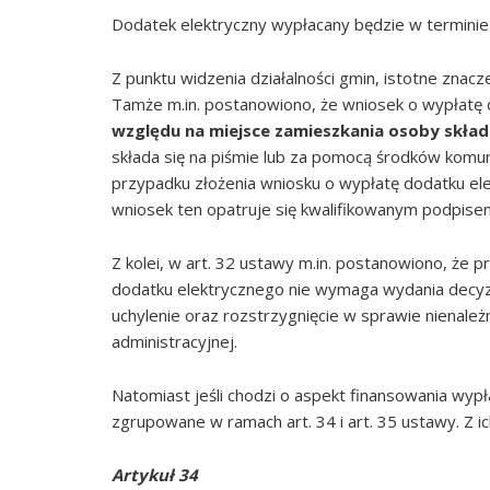
Dodatek elektryczny wypłacany będzie w terminie 
Z punktu widzenia działalności gmin, istotne znac
Tamże m.in. postanowiono, że wniosek o wypłatę 
względu na miejsce zamieszkania osoby skład
składa się na piśmie lub za pomocą środków komuni
przypadku złożenia wniosku o wypłatę dodatku el
wniosek ten opatruje się kwalifikowanym podpis
Z kolei, w art. 32 ustawy m.in. postanowiono, że 
dodatku elektrycznego nie wymaga wydania decyzj
uchylenie oraz rozstrzygnięcie w sprawie nienal
administracyjnej.
Natomiast jeśli chodzi o aspekt finansowania wyp
zgrupowane w ramach art. 34 i art. 35 ustawy. Z ich
Artykuł 34