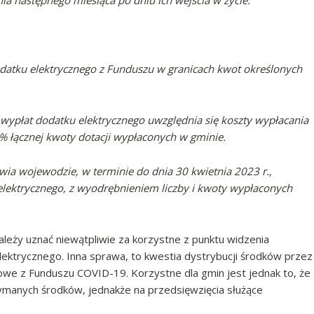
a następnego miesiąca po dniu ich wejścia w życie.
odatku elektrycznego z Funduszu w granicach kwot określonych
ę wypłat dodatku elektrycznego uwzględnia się koszty wypłacania
 łącznej kwoty dotacji wypłaconych w gminie.
wia wojewodzie, w terminie do dnia 30 kwietnia 2023 r.,
 elektrycznego, z wyodrębnieniem liczby i kwoty wypłaconych
eży uznać niewątpliwie za korzystne z punktu widzenia
ektrycznego. Inna sprawa, to kwestia dystrybucji środków przez
sowe z Funduszu COVID-19. Korzystne dla gmin jest jednak to, że
ymanych środków, jednakże na przedsięwzięcia służące