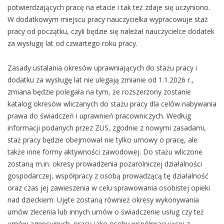
potwierdzających pracę na etacie i tak też zdaje się uczyniono.
W dodatkowym miejscu pracy nauczycielka wypracowuje staż
pracy od początku, czyli będzie się należał nauczycielce dodatek
za wysługę lat od czwartego roku pracy.
Zasady ustalania okresów uprawniających do stażu pracy i
dodatku za wysługę lat nie ulegają zmianie od 1.1.2026 r.,
zmiana będzie polegała na tym, że rozszerzony zostanie
katalog okresów wliczanych do stażu pracy dla celów nabywania
prawa do świadczeń i uprawnień pracowniczych. Według
informacji podanych przez ZUS, zgodnie z nowymi zasadami,
staż pracy będzie obejmował nie tylko umowy o pracę, ale
także inne formy aktywności zawodowej. Do stażu wliczone
zostaną m.in. okresy prowadzenia pozarolniczej działalności
gospodarczej, współpracy z osobą prowadzącą tę działalność
oraz czas jej zawieszenia w celu sprawowania osobistej opieki
nad dzieckiem. Ujęte zostaną również okresy wykonywania
umów zlecenia lub innych umów o świadczenie usług czy też
umów agencyjnych, pracy jako osoby współpracującej z