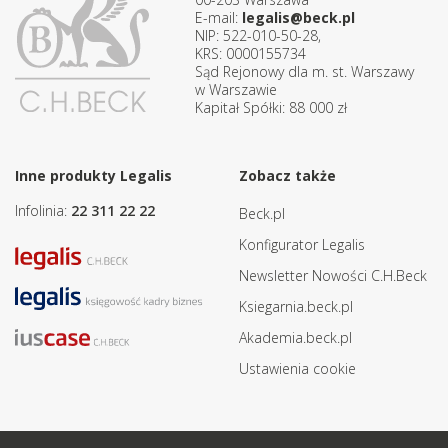
E-mail:
legalis@beck.pl
NIP: 522-010-50-28,
KRS: 0000155734
Sąd Rejonowy dla m. st. Warszawy
w Warszawie
Kapitał Spółki: 88 000 zł
Inne produkty Legalis
Zobacz także
Infolinia:
22 311 22 22
Beck.pl
Konfigurator Legalis
Newsletter Nowości C.H.Beck
Ksiegarnia.beck.pl
Akademia.beck.pl
Ustawienia cookie