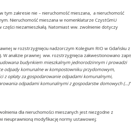
w tym zakresie nie – nieruchomość mieszana, a nieruchomość
nym. Nieruchomość mieszana w nomenklaturze CzystGmU
w części niezamieszkałą. Natomiast ww. zwolnienie dotyczy
awnej w rozstrzygnięciu nadzorczym Kolegium RIO w Gdańsku z
l). W analizie prawnej ww. rozstrzygnięcia zakwestionowano zapi
budowana budynkiem mieszkalnym jednorodzinnym i prowadzi
iące odpady komunalne w kompostowniku przydomowym,
zęści z opłaty za gospodarowanie odpadami komunalnymi,
darowania odpadami komunalnymi z gospodarstw domowych (…)”
lnienia dla nieruchomości mieszanych jest niezgodne z
owi nieuprawnioną modyfikację normy ustawowej;