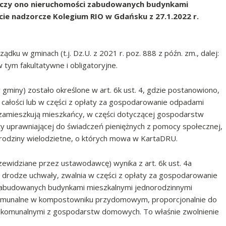
yczy ono nieruchomości zabudowanych budynkami
cie nadzorcze Kolegium RIO w Gdańsku z 27.1.2022 r.
ądku w gminach (t.j. Dz.U. z 2021 r. poz. 888 z późn. zm., dalej:
tym fakultatywne i obligatoryjne.
y gminy) zostało określone w art. 6k ust. 4, gdzie postanowiono,
 całości lub w części z opłaty za gospodarowanie odpadami
h zamieszkują mieszkańcy, w części dotyczącej gospodarstw
 uprawniającej do świadczeń pieniężnych z pomocy społecznej,
b rodziny wielodzietne, o których mowa w KartaDRU.
przewidziane przez ustawodawcę) wynika z art. 6k ust. 4a
drodze uchwały, zwalnia w części z opłaty za gospodarowanie
 zabudowanych budynkami mieszkalnymi jednorodzinnymi
omunalne w kompostowniku przydomowym, proporcjonalnie do
komunalnymi z gospodarstw domowych. To właśnie zwolnienie