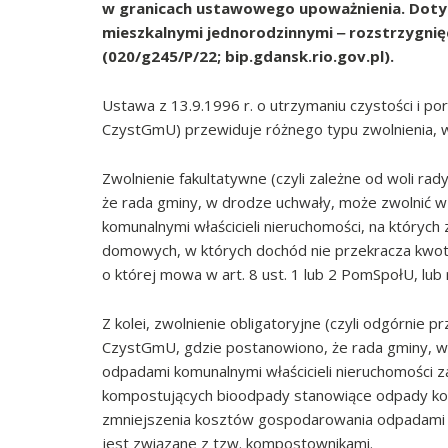
w granicach ustawowego upoważnienia. Dot
mieszkalnymi jednorodzinnymi ‒ rozstrzygnię
(020/g245/P/22; bip.gdansk.rio.gov.pl).
Ustawa z 13.9.1996 r. o utrzymaniu czystości i porz
CzystGmU) przewiduje różnego typu zwolnienia, w 
Zwolnienie fakultatywne (czyli zależne od woli rad
że rada gminy, w drodze uchwały, może zwolnić w
komunalnymi właścicieli nieruchomości, na któryc
domowych, w których dochód nie przekracza kwoty
o której mowa w art. 8 ust. 1 lub 2 PomSpołU, lu
Z kolei, zwolnienie obligatoryjne (czyli odgórnie 
CzystGmU, gdzie postanowiono, że rada gminy, w 
odpadami komunalnymi właścicieli nieruchomości
kompostujących bioodpady stanowiące odpady k
zmniejszenia kosztów gospodarowania odpadami 
jest związane z tzw. kompostownikami.