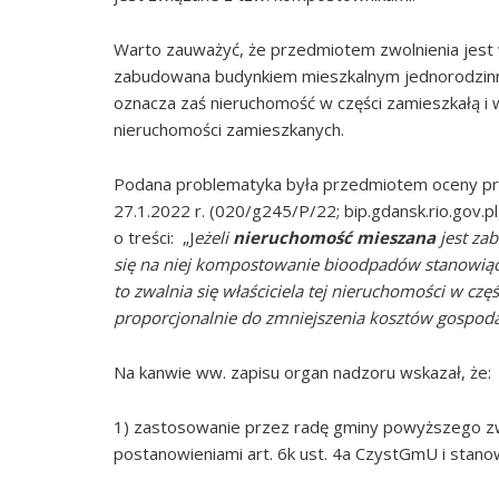
Warto zauważyć, że przedmiotem zwolnienia jest 
zabudowana budynkiem mieszkalnym jednorodzin
oznacza zaś nieruchomość w części zamieszkałą i 
nieruchomości zamieszkanych.
Podana problematyka była przedmiotem oceny pr
27.1.2022 r. (020/g245/P/22; bip.gdansk.rio.gov.p
o treści: „J
eżeli
nieruchomość mieszana
jest za
się na niej kompostowanie bioodpadów stanow
to
zwalnia się właściciela tej nieruchomości w c
proporcjonalnie do zmniejszenia kosztów gospo
Na kanwie ww. zapisu organ nadzoru wskazał, że:
1) zastosowanie przez radę gminy powyższego zwo
postanowieniami art. 6k ust. 4a CzystGmU i stan