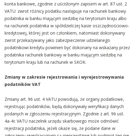
konta bankowe, zgodnie z uściślonym zapisem w art. 87 ust. 2
VATU: zwrot różnicy podatku następuje na rachunek bankowy
podatnika w banku mającym siedzibę na terytorium kraju albo
na rachunek podatnika w spółdzielczej kasie oszczędnościowo-
kredytowej, której jest on członkiem, natomiast dokonywany
zwrot przekazywany jako zabezpieczenie udzielanego
podatnikowi kredytu powinien być dokonany na wskazany przez
podatnika rachunek bankowy w banku mającym siedzibę na
terytorium kraju lub na rachunek w SKOK.
Zmiany w zakresie rejestrowania i wyrejestrowywania
podatników VAT
Zmiany art. 96 ust. 4 VATU powodują, że organy podatkowe,
rejestrując podatników, będą dokonywały weryfikacji danych
podanych w zgłoszeniu rejestracyjnym. Zgodnie z art. 96 ust.
4a-4c VATU naczelnik urzędu skarbowego może odmówić
rejestracji podatnika, jeżeli okaże się, że podane dane w
zgłoszeniu rejestracyjnym są nieprawdziwe lub podmiot ten nie