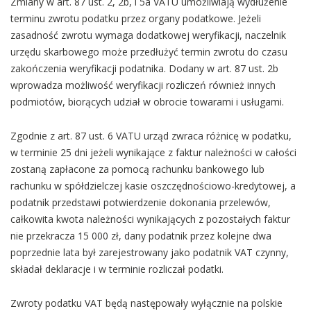
Zmiany w art. 87 ust. 2, 2b, i 5a VATU umożliwiają wydłużenie
terminu zwrotu podatku przez organy podatkowe. Jeżeli
zasadność zwrotu wymaga dodatkowej weryfikacji, naczelnik
urzędu skarbowego może przedłużyć termin zwrotu do czasu
zakończenia weryfikacji podatnika. Dodany w art. 87 ust. 2b
wprowadza możliwość weryfikacji rozliczeń również innych
podmiotów, biorących udział w obrocie towarami i usługami.
Zgodnie z art. 87 ust. 6 VATU urząd zwraca różnicę w podatku,
w terminie 25 dni jeżeli wynikające z faktur należności w całości
zostaną zapłacone za pomocą rachunku bankowego lub
rachunku w spółdzielczej kasie oszczędnościowo-kredytowej, a
podatnik przedstawi potwierdzenie dokonania przelewów,
całkowita kwota należności wynikających z pozostałych faktur
nie przekracza 15 000 zł, dany podatnik przez kolejne dwa
poprzednie lata był zarejestrowany jako podatnik VAT czynny,
składał deklaracje i w terminie rozliczał podatki.
Zwroty podatku VAT będą następowały wyłącznie na polskie