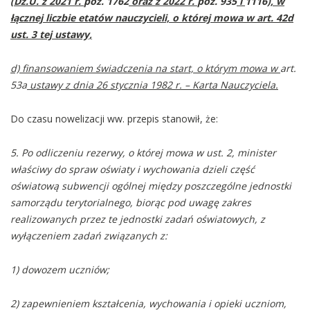
(Dz.U. z 2021 r.
poz. 1762
oraz z 2022 r.
poz. 935
i
1116
), w
łącznej liczbie etatów nauczycieli, o której mowa w art. 42d
ust. 3 tej ustawy,
d) finansowaniem świadczenia na start, o którym mowa w
art.
53a
ustawy z dnia 26 stycznia 1982 r. – Karta Nauczyciela.
Do czasu nowelizacji ww. przepis stanowił, że:
5. Po odliczeniu rezerwy, o której mowa w ust. 2, minister
właściwy do spraw oświaty i wychowania dzieli część
oświatową subwencji ogólnej między poszczególne jednostki
samorządu terytorialnego, biorąc pod uwagę zakres
realizowanych przez te jednostki zadań oświatowych, z
wyłączeniem zadań związanych z:
1) dowozem uczniów;
2) zapewnieniem kształcenia, wychowania i opieki uczniom,