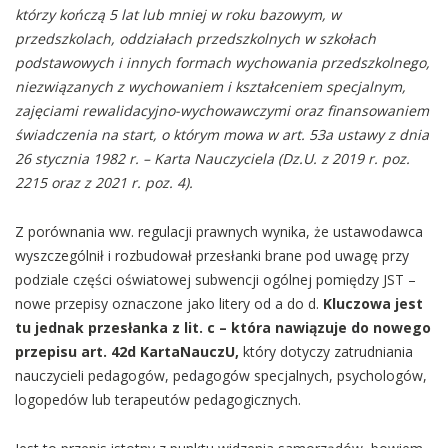
którzy kończą 5 lat lub mniej w roku bazowym, w
przedszkolach, oddziałach przedszkolnych w szkołach
podstawowych i innych formach wychowania przedszkolnego,
niezwiązanych z wychowaniem i kształceniem specjalnym,
zajęciami rewalidacyjno-wychowawczymi oraz finansowaniem
świadczenia na start, o którym mowa w art. 53a
ustawy z dnia
26 stycznia 1982 r. – Karta Nauczyciela (Dz.U. z 2019 r. poz.
2215
oraz z 2021 r. poz. 4
).
Z porównania ww. regulacji prawnych wynika, że ustawodawca
wyszczególnił i rozbudował przesłanki brane pod uwagę przy
podziale części oświatowej subwencji ogólnej pomiędzy JST –
nowe przepisy oznaczone jako litery od a do d.
Kluczowa jest
tu jednak przesłanka z lit. c – która nawiązuje do nowego
przepisu art. 42d KartaNauczU,
który dotyczy zatrudniania
nauczycieli pedagogów, pedagogów specjalnych, psychologów,
logopedów lub terapeutów pedagogicznych.