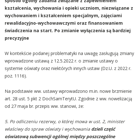
sposób ogólny zadania związane z zapewnieniem
kształcenia, wychowania i opieki uczniom, niezwiązane z
wychowaniem i kształceniem specjalnym, zajęciami
rewalidacyjno-wychowawczymi oraz finansowaniem
świadczenia na start. Po zmianie wyłączenia są bardziej
precyzyjne
W kontekście podanej problematyki na uwagę zasługują zmiany
wprowadzone ustawą z 12.5.2022 r. o zmianie ustawy o
systemie oświaty oraz niektórych innych ustaw (Dz.U. z 2022 r.
poz. 1116).
Na podstawie ww. ustawy wprowadzono m.in. nowe brzmienie
art. 28 ust. 5 pkt 2 DochSamTerytU. Zgodnie z ww. nowelizacją
od 27 maja br. przepis ww. stanowi, że:
5. Po odliczeniu rezerwy, o której mowa w ust. 2, minister
właściwy do spraw oświaty i wychowania
dzieli część
oświatową subwencji ogólnej między poszczególne