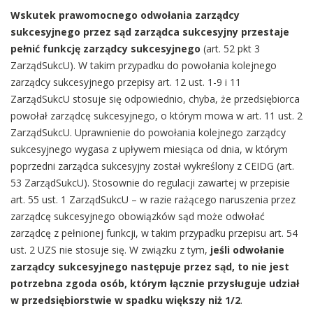
Wskutek prawomocnego odwołania zarządcy
sukcesyjnego przez sąd zarządca sukcesyjny przestaje
pełnić funkcję zarządcy sukcesyjnego
(art. 52 pkt 3
ZarządSukcU). W takim przypadku do powołania kolejnego
zarządcy sukcesyjnego przepisy art. 12 ust. 1-9 i 11
ZarządSukcU stosuje się odpowiednio, chyba, że przedsiębiorca
powołał zarządcę sukcesyjnego, o którym mowa w art. 11 ust. 2
ZarządSukcU. Uprawnienie do powołania kolejnego zarządcy
sukcesyjnego wygasa z upływem miesiąca od dnia, w którym
poprzedni zarządca sukcesyjny został wykreślony z CEIDG (art.
53 ZarządSukcU). Stosownie do regulacji zawartej w przepisie
art. 55 ust. 1 ZarządSukcU – w razie rażącego naruszenia przez
zarządcę sukcesyjnego obowiązków sąd może odwołać
zarządcę z pełnionej funkcji, w takim przypadku przepisu art. 54
ust. 2 UZS nie stosuje się. W związku z tym,
jeśli odwołanie
zarządcy sukcesyjnego następuje przez sąd, to nie jest
potrzebna zgoda osób, którym łącznie przysługuje udział
w przedsiębiorstwie w spadku większy niż 1/2
.