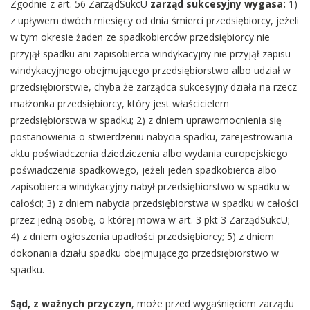
Zgodnie z art. 56 ZarządSukcU
zarząd sukcesyjny wygasa:
1)
z upływem dwóch miesięcy od dnia śmierci przedsiębiorcy, jeżeli
w tym okresie żaden ze spadkobierców przedsiębiorcy nie
przyjął spadku ani zapisobierca windykacyjny nie przyjął zapisu
windykacyjnego obejmującego przedsiębiorstwo albo udział w
przedsiębiorstwie, chyba że zarządca sukcesyjny działa na rzecz
małżonka przedsiębiorcy, który jest właścicielem
przedsiębiorstwa w spadku; 2) z dniem uprawomocnienia się
postanowienia o stwierdzeniu nabycia spadku, zarejestrowania
aktu poświadczenia dziedziczenia albo wydania europejskiego
poświadczenia spadkowego, jeżeli jeden spadkobierca albo
zapisobierca windykacyjny nabył przedsiębiorstwo w spadku w
całości; 3) z dniem nabycia przedsiębiorstwa w spadku w całości
przez jedną osobę, o której mowa w art. 3 pkt 3 ZarządSukcU;
4) z dniem ogłoszenia upadłości przedsiębiorcy; 5) z dniem
dokonania działu spadku obejmującego przedsiębiorstwo w
spadku.
Sąd, z ważnych przyczyn
, może przed wygaśnięciem zarządu