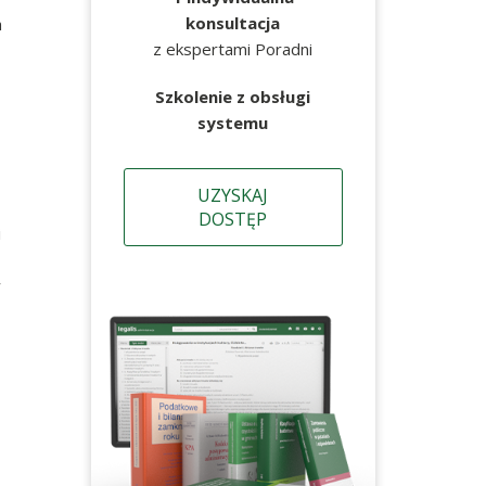
konsultacja
h
z ekspertami Poradni
Szkolenie z obsługi
systemu
UZYSKAJ
DOSTĘP
i
w