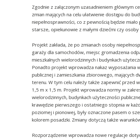
Zgodnie z załączonym uzasadnieniem głównym cel
zmian mających na celu ułatwienie dostępu do b
niepełnosprawności, co z pewnością będzie miało
starsze, opiekunowie z małymi dziećmi czy osoby
Projekt zakłada, że po zmianach osoby niepełnos
garaży dla samochodów, miejsc gromadzenia odpad
mieszkalnych wielorodzinnych i budynkach użytecz
Ponadto projekt wprowadza nakaz wyposażania 
publicznej i zamieszkania zbiorowego, mających d
terenu. W tym celu należy także zapewnić przed
1,5 m x 1,5 m. Projekt wprowadza normy w zakre
wielorodzinnych, budynkach użyteczności publiczn
krawędzie pierwszego i ostatniego stopnia w ka
poziomej i pionowej, były oznaczone pasem o szer
kolorem posadzki. Zmiany dotyczą także warunków
Rozporządzenie wprowadza nowe regulacje dotyc