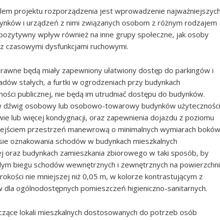
em projektu rozporządzenia jest wprowadzenie najważniejszyc
udynków i urządzeń z nimi związanych osobom z różnym rodzajem
 pozytywny wpływ również na inne grupy społeczne, jak osoby
 z czasowymi dysfunkcjami ruchowymi.
prawne będą miały zapewniony ułatwiony dostęp do parkingów i
ów stałych, a furtki w ogrodzeniach przy budynkach
ności publicznej, nie będą im utrudniać dostępu do budynków.
w dźwig osobowy lub osobowo-towarowy budynków użytecznośc
wie lub więcej kondygnacji, oraz zapewnienia dojazdu z poziomu
 wejściem przestrzeń manewrową o minimalnych wymiarach bokó
sie oznakowania schodów w budynkach mieszkalnych
ej oraz budynkach zamieszkania zbiorowego w taki sposób, by
żdym biegu schodów wewnętrznych i zewnętrznych na powierzchni
okości nie mniejszej niż 0,05 m, w kolorze kontrastującym z
 dla ogólnodostępnych pomieszczeń higieniczno-sanitarnych.
zące lokali mieszkalnych dostosowanych do potrzeb osób