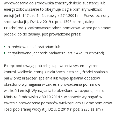
wprowadzania do środowiska znacznych ilości substancji lub
energii zobowiązanie to obejmuje ciągłe pomiary wielkości
emisji (art. 147 ust. 1 i 2 ustawy z 27.4.2001 r.
‒
Prawo ochrony
środowiska [t.j. Dz.U. z 2019 r. poz. 1396 ze zm.; dalej:
PrOchrŚrod]). Wykonywanie takich pomiarów, w tym pobieranie
próbek, co do zasady, jest prowadzone przez:
akredytowane laboratorium lub
certyfikowane jednostki badawcze (art. 147a PrOchrŚrod).
Biorąc pod uwagę potrzebę zapewnienia systematycznej
kontroli wielkości emisji z niektórych instalacji, źródeł spalania
paliw oraz urządzeń spalania lub współspalania odpadów
określono wymagania w zakresie prowadzenia pomiarów
wielkości emisji. Wymagania te określono w rozporządzeniu
Ministra Środowiska z 30.10.2014 r. w sprawie wymagań w
zakresie prowadzenia pomiarów wielkości emisji oraz pomiarów
ilości pobieranej wody (t.j. Dz.U. z 2019 r. poz. 2286 ze zm.).