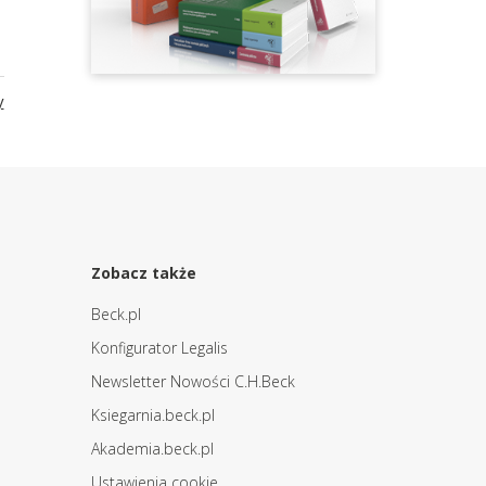
y
Zobacz także
Beck.pl
Konfigurator Legalis
Newsletter Nowości C.H.Beck
Ksiegarnia.beck.pl
Akademia.beck.pl
Ustawienia cookie