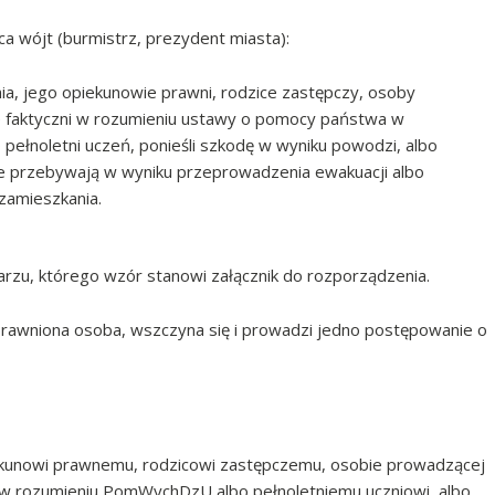
ca wójt (burmistrz, prezydent miasta):
znia, jego opiekunowie prawni, rodzice zastępczy, osoby
 faktyczni w rozumieniu ustawy o pomocy państwa w
pełnoletni uczeń, ponieśli szkodę w wyniku powodzi, albo
kie przebywają w wyniku przeprowadzenia ewakuacji albo
zamieszkania.
arzu, którego wzór stanowi załącznik do rozporządzenia.
 uprawniona osoba, wszczyna się i prowadzi jedno postępowanie o
iekunowi prawnemu, rodzicowi zastępczemu, osobie prowadzącej
 w rozumieniu PomWychDzU albo pełnoletniemu uczniowi, albo