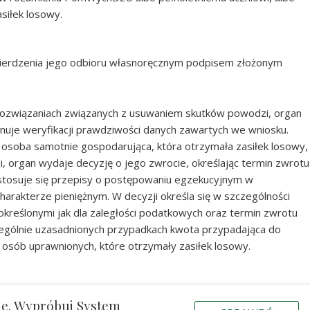
siłek losowy.
ierdzenia jego odbioru własnoręcznym podpisem złożonym
h rozwiązaniach związanych z usuwaniem skutków powodzi, organ
nuje weryfikacji prawdziwości danych zawartych we wniosku.
lub osoba samotnie gospodarująca, która otrzymała zasiłek losowy,
, organ wydaje decyzję o jego zwrocie, określając termin zwrotu
o stosuje się przepisy o postępowaniu egzekucyjnym w
harakterze pieniężnym. W decyzji określa się w szczególności
kreślonymi jak dla zaległości podatkowych oraz termin zwrotu
zególnie uzasadnionych przypadkach kwota przypadająca do
 osób uprawnionych, które otrzymały zasiłek losowy.
ie. Wypróbuj System