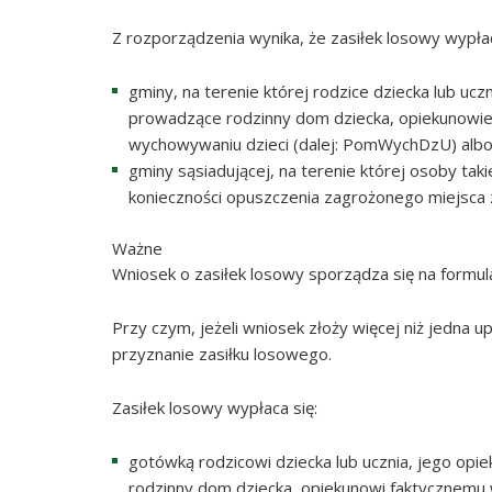
Z rozporządzenia wynika, że zasiłek losowy wypła
gminy, na terenie której rodzice dziecka lub uc
prowadzące rodzinny dom dziecka, opiekunowie
wychowywaniu dzieci (dalej: PomWychDzU) albo 
gminy sąsiadującej, na terenie której osoby ta
konieczności opuszczenia zagrożonego miejsca 
Ważne
Wniosek o zasiłek losowy sporządza się na formul
Przy czym, jeżeli wniosek złoży więcej niż jedna
przyznanie zasiłku losowego.
Zasiłek losowy wypłaca się:
gotówką rodzicowi dziecka lub ucznia, jego op
rodzinny dom dziecka, opiekunowi faktycznemu