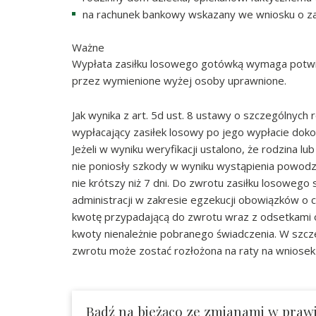
na rachunek bankowy wskazany we wniosku o za
Ważne
Wypłata zasiłku losowego gotówką wymaga potw
przez wymienione wyżej osoby uprawnione.
Jak wynika z art. 5d ust. 8 ustawy o szczególnyc
wypłacający zasiłek losowy po jego wypłacie doko
Jeżeli w wyniku weryfikacji ustalono, że rodzina 
nie poniosły szkody w wyniku wystąpienia powodzi
nie krótszy niż 7 dni. Do zwrotu zasiłku losoweg
administracji w zakresie egzekucji obowiązków o c
kwotę przypadającą do zwrotu wraz z odsetkami o
kwoty nienależnie pobranego świadczenia. W szc
zwrotu może zostać rozłożona na raty na wniosek
Bądź na bieżąco ze zmianami w praw