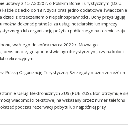
e ustawy z 15.7.2020 r. o Polskim Bonie Turystycznym (Dz.U.
a każde dziecko do 18 r. życia oraz jedno dodatkowe świadczenie
la dzieci z orzeczeniem o niepełnosprawności . Bony przysługują
można dokonać płatności za usługi hotelarskie lub imprezy
stycznego lub organizację pożytku publicznego na terenie kraju.
o bonu, ważnego do końca marca 2022 r. Można go
u, pensjonacie, gospodarstwie agroturystycznym, czy na kolonii
lub rekreacyjnym.
ez Polską Organizację Turystyczną. Szczegóły można znaleźć na
atformie Usług Elektronicznych ZUS (PUE ZUS). Bon otrzymuje si
omocą wiadomości tekstowej na wskazany przez numer telefonu
 okazać podczas rezerwacji pobytu lub najpóźniej przy