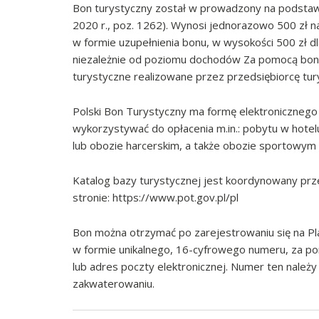
Bon turystyczny został w prowadzony na podstawi
2020 r., poz. 1262). Wynosi jednorazowo 500 zł n
w formie uzupełnienia bonu, w wysokości 500 zł d
niezależnie od poziomu dochodów Za pomocą bonu 
turystyczne realizowane przez przedsiębiorcę tury
Polski Bon Turystyczny ma formę elektroniczneg
wykorzystywać do opłacenia m.in.: pobytu w hotel
lub obozie harcerskim, a także obozie sportowym 
Katalog bazy turystycznej jest koordynowany prz
stronie: https://www.pot.gov.pl/pl
Bon można otrzymać po zarejestrowaniu się na Pl
w formie unikalnego, 16-cyfrowego numeru, za p
lub adres poczty elektronicznej. Numer ten należy
zakwaterowaniu.