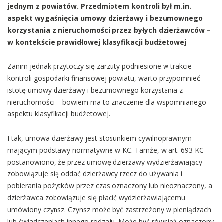
jednym z powiatów. Przedmiotem kontroli był m.in.
aspekt wygaśnięcia umowy dzierżawy i bezumownego
korzystania z nieruchomości przez byłych dzierżawców –
w kontekście prawidłowej klasyfikacji budżetowej
Zanim jednak przytoczy się zarzuty podniesione w trakcie
kontroli gospodarki finansowej powiatu, warto przypomnieć
istotę umowy dzierżawy i bezumownego korzystania z
nieruchomości – bowiem ma to znaczenie dla wspomnianego
aspektu klasyfikacji budżetowej.
I tak, umowa dzierżawy jest stosunkiem cywilnoprawnym
mającym podstawy normatywne w KC. Tamże, w art. 693 KC
postanowiono, że przez umowę dzierżawy wydzierżawiający
zobowiązuje się oddać dzierżawcy rzecz do używania i
pobierania pożytków przez czas oznaczony lub nieoznaczony, a
dzierżawca zobowiązuje się płacić wydzierżawiającemu
umówiony czynsz. Czynsz może być zastrzeżony w pieniądzach
lub świadczeniach innego rodzaju. Może być również oznaczony