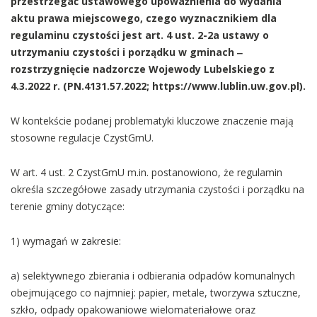
przestrzegać ustawowego upoważnienia do wydania
aktu prawa miejscowego, czego wyznacznikiem dla
regulaminu czystości jest art. 4 ust. 2-2a ustawy o
utrzymaniu czystości i porządku w gminach ‒
rozstrzygnięcie nadzorcze Wojewody Lubelskiego z
4.3.2022 r. (PN.4131.57.2022; https://www.lublin.uw.gov.pl).
W kontekście podanej problematyki kluczowe znaczenie mają
stosowne regulacje CzystGmU.
W art. 4 ust. 2 CzystGmU m.in. postanowiono, że regulamin
określa szczegółowe zasady utrzymania czystości i porządku na
terenie gminy dotyczące:
1) wymagań w zakresie:
a) selektywnego zbierania i odbierania odpadów komunalnych
obejmującego co najmniej: papier, metale, tworzywa sztuczne,
szkło, odpady opakowaniowe wielomateriałowe oraz