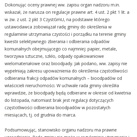
Dokonując oceny prawnej ww. zapisu organ nadzoru m.in.
wskazał, że narusza on regulacje prawne art. 4 ust. 2 pkt 1 lit. a
w zw. z ust. 2 pkt 3 CzystGmU, na podstawie którego
ustawodawca zobowiązał radę gminy do określenia w
regulaminie utrzymania czystości i porządku na terenie gminy
kwestii selektywnego zbierania i odbierania odpadów
komunalnych obejmującego co najmniej: papier, metale,
tworzywa sztuczne, szkło, odpady opakowaniowe
wielomateriałowe oraz bioodpady. Jak podano, ww. zapisy nie
wypełniają zakresu upoważnienia do określenia częstotliwości
odbierania frakcji odpadów komunalnych – bioodpadów od
właścicieli nieruchomości. W uchwale rada gminy określiła
wprawdzie, że bioodpady będą odbierane w okresie od kwietnia
do listopada, natomiast brak jest regulacji dotyczących
częstotliwości odbierania bioodpadów w pozostałych
miesiącach, tj. od grudnia do marca.
Podsumowując, stanowisko organu nadzoru ma prawne