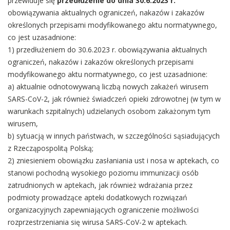
przewiduje się
przedłużenie do dnia 30.6.2023 r.
obowiązywania aktualnych ograniczeń, nakazów i zakazów
określonych przepisami modyfikowanego aktu normatywnego,
co jest uzasadnione:
1) przedłużeniem do 30.6.2023 r. obowiązywania aktualnych
ograniczeń, nakazów i zakazów określonych przepisami
modyfikowanego aktu normatywnego, co jest uzasadnione:
a) aktualnie odnotowywaną liczbą nowych zakażeń wirusem
SARS-CoV-2, jak również świadczeń opieki zdrowotnej (w tym w
warunkach szpitalnych) udzielanych osobom zakażonym tym
wirusem,
b) sytuacją w innych państwach, w szczególności sąsiadujących
z Rzecząpospolitą Polską;
2) zniesieniem obowiązku zasłaniania ust i nosa w aptekach, co
stanowi pochodną wysokiego poziomu immunizacji osób
zatrudnionych w aptekach, jak również wdrażania przez
podmioty prowadzące apteki dodatkowych rozwiązań
organizacyjnych zapewniających ograniczenie możliwości
rozprzestrzeniania się wirusa SARS-CoV-2 w aptekach.