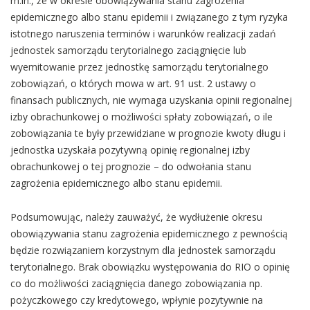
m.in., że w okresie obowiązywania stanu zagrożenia
epidemicznego albo stanu epidemii i związanego z tym ryzyka
istotnego naruszenia terminów i warunków realizacji zadań
jednostek samorządu terytorialnego zaciągnięcie lub
wyemitowanie przez jednostkę samorządu terytorialnego
zobowiązań, o których mowa w art. 91 ust. 2 ustawy o
finansach publicznych, nie wymaga uzyskania opinii regionalnej
izby obrachunkowej o możliwości spłaty zobowiązań, o ile
zobowiązania te były przewidziane w prognozie kwoty długu i
jednostka uzyskała pozytywną opinię regionalnej izby
obrachunkowej o tej prognozie – do odwołania stanu
zagrożenia epidemicznego albo stanu epidemii.
Podsumowując, należy zauważyć, że wydłużenie okresu
obowiązywania stanu zagrożenia epidemicznego z pewnością
będzie rozwiązaniem korzystnym dla jednostek samorządu
terytorialnego. Brak obowiązku występowania do RIO o opinię
co do możliwości zaciągnięcia danego zobowiązania np.
pożyczkowego czy kredytowego, wpłynie pozytywnie na