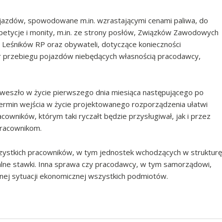
ojazdów, spowodowane m.in. wzrastającymi cenami paliwa, do
e petycje i monity, m.in. ze strony posłów, Związków Zawodowych
Leśników RP oraz obywateli, dotyczące konieczności
 przebiegu pojazdów niebędących własnością pracodawcy,
weszło w życie pierwszego dnia miesiąca następującego po
 termin wejścia w życie projektowanego rozporządzenia ułatwi
cowników, którym taki ryczałt będzie przysługiwał, jak i przez
pracownikom.
wszystkich pracowników, w tym jednostek wchodzących w strukturę
e stawki. Inna sprawa czy pracodawcy, w tym samorządowi,
udnej sytuacji ekonomicznej wszystkich podmiotów.