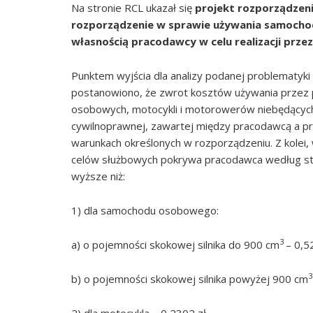
Na stronie RCL ukazał się
projekt rozporządzenia
rozporządzenie w sprawie używania samocho
własnością pracodawcy w celu realizacji prze
Punktem wyjścia dla analizy podanej problematyk
postanowiono, że zwrot kosztów używania przez 
osobowych, motocykli i motorowerów niebędącyc
cywilnoprawnej, zawartej między pracodawcą a pr
warunkach określonych w rozporządzeniu. Z kolei
celów służbowych pokrywa pracodawca według sta
wyższe niż:
1) dla samochodu osobowego:
3
a) o pojemności skokowej silnika do 900 cm
– 0,5
3
b) o pojemności skokowej silnika powyżej 900 cm