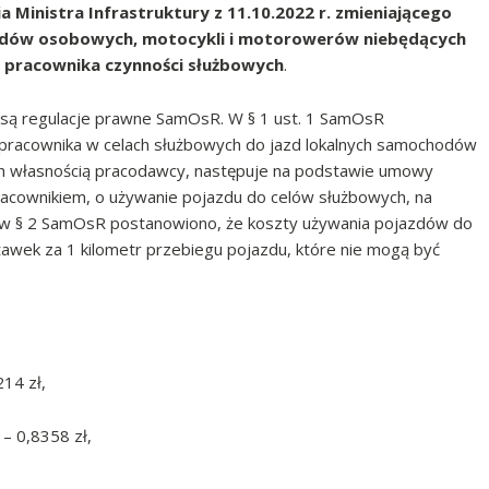
 Ministra Infrastruktury z 11.10.2022 r.
zmieniającego
dów osobowych, motocykli i
motorowerów niebędących
z pracownika
czynności służbowych
.
i są regulacje prawne SamOsR. W § 1 ust. 1 SamOsR
pracownika w celach służbowych do jazd lokalnych samochodów
h własnością pracodawcy, następuje na podstawie umowy
acownikiem, o używanie pojazdu do celów służbowych, na
, w § 2 SamOsR postanowiono, że koszty używania pojazdów do
wek za 1 kilometr przebiegu pojazdu, które nie mogą być
214 zł,
– 0,8358 zł,