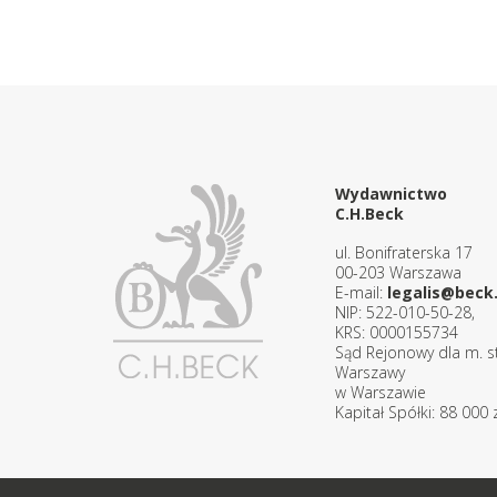
Wydawnictwo
C.H.Beck
ul. Bonifraterska 17
00-203 Warszawa
E-mail:
legalis@beck.
NIP: 522-010-50-28,
KRS: 0000155734
Sąd Rejonowy dla m. st
Warszawy
w Warszawie
Kapitał Spółki: 88 000 z