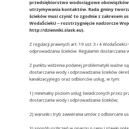
przedsiębiorstwo wodociągowe obowiązków d
utrzymywania kontaktów. Rada gminy tworzą
ścieków musi czynić to zgodnie z zakresem u
WodaŚciekU ‒ rozstrzygnięcie nadzorcze Wojew
http://dzienniki.slask.eu).
Z regulacji prawnych art. 19 ust. 3 i 4 WodaŚciek
odprowadzania ścieków. Regulamin dostarczania 
Z punktu widzenia podanej problematyki ważne są 
dostarczania wody i odprowadzania ścieków okre
kanalizacyjnego oraz odbiorców usług, w tym:
1) minimalny poziom usług świadczonych przez p
dostarczania wody i odprowadzania ścieków;
2) warunki i tryb zawierania umów z odbiorcami us
3) sposób rozliczeń w oparciu o ceny i stawki opła