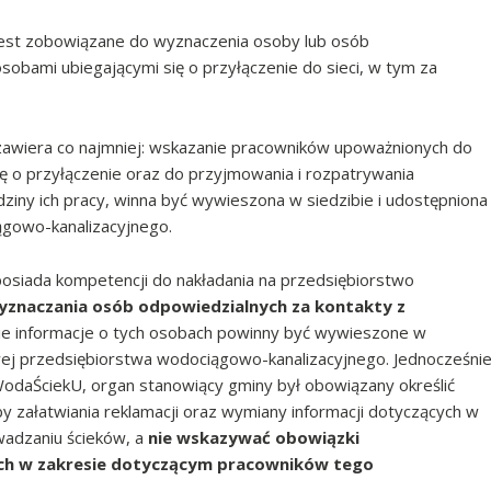
jest zobowiązane do wyznaczenia osoby lub osób
sobami ubiegającymi się o przyłączenie do sieci, w tym za
 zawiera co najmniej: wskazanie pracowników upoważnionych do
ę o przyłączenie oraz do przyjmowania i rozpatrywania
ziny ich pracy, winna być wywieszona w siedzibie i udostępniona
ągowo-kanalizacyjnego.
 posiada kompetencji do nakładania na przedsiębiorstwo
znaczania osób odpowiedzialnych za kontakty z
ie informacje o tych osobach powinny być wywieszone w
owej przedsiębiorstwa wodociągowo-kanalizacyjnego. Jednocześni
 WodaŚciekU, organ stanowiący gminy był obowiązany określić
 załatwiania reklamacji oraz wymiany informacji dotyczących w
wadzaniu ścieków, a
nie wskazywać obowiązki
ch w zakresie dotyczącym pracowników tego