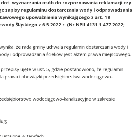
ot. wyznaczania osób do rozpoznawania reklamacji czy
c zapisy regulaminu dostarczania wody i odprowadzania
stawowego upoważnienia wynikającego z art. 19
ody Śląskiego z 6.5.2022 r. (Nr NPII.4131.1.477.2022;
U wynika, że rada gminy uchwala regulamin dostarczania wody i
wody i odprowadzania ścieków jest aktem prawa miejscowego.
przepisy ujęte w ust. 5, gdzie postanowiono, że regulamin
śla prawa i obowiązki przedsiębiorstwa wodociągowo-
rzedsiębiorstwo wodociągowo-kanalizacyjne w zakresie
ług;
t ustalone w taryfach;