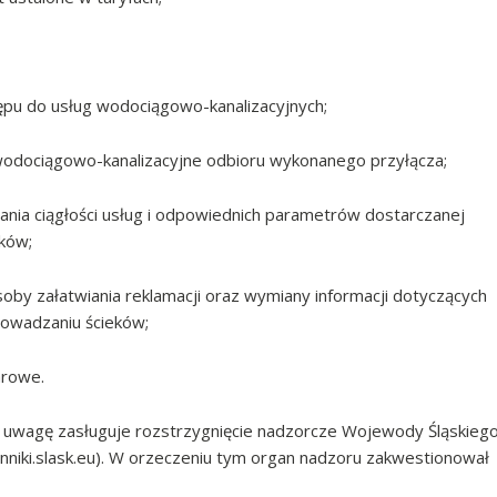
tępu do usług wodociągowo-kanalizacyjnych;
odociągowo-kanalizacyjne odbioru wykonanego przyłącza;
ia ciągłości usług i odpowiednich parametrów dostarczanej
eków;
oby załatwiania reklamacji oraz wymiany informacji dotyczących
rowadzaniu ścieków;
arowe.
ą uwagę zasługuje rozstrzygnięcie nadzorcze Wojewody Śląskieg
enniki.slask.eu). W orzeczeniu tym organ nadzoru zakwestionował