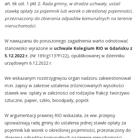
art. 6k ust. 1 pkt 2:
Rada gminy, w drodze uchwały, ustali
stawkę
opłaty za pojemnik lub worek o określonej pojemności,
przeznaczony do zbierania odpadów
komunalnych na terenie
nieruchomości.
W nawiązaniu do poruszonego zagadnienia warto odnotować
stanowisko wyrażone w
uchwale Kolegium RIO w Gdańsku z
5.12.2022 r.
(Nr 169/g113?P/22), opublikowanej w dzienniku
urzędowym 6.12.2022 r.
We wskazanym rozstrzygnięciu organ nadzoru zakwestionował
m.in. zapisy w zakresie ustalenia zróżnicowanych wysokości
stawek ww. opłaty w zależności od rodzajów frakcji: tworzywo
sztuczne, papier, szkło, bioodpady, popiół.
W argumentacji prawnej RIO wskazała, że ww. przepisy
upoważniają radę gminy do ustalenia jednej stawki opłaty za
pojemnik lub worek o określonej pojemności, przeznaczony do
zbierania odpadów komunalnych na terenie nieruchomości.