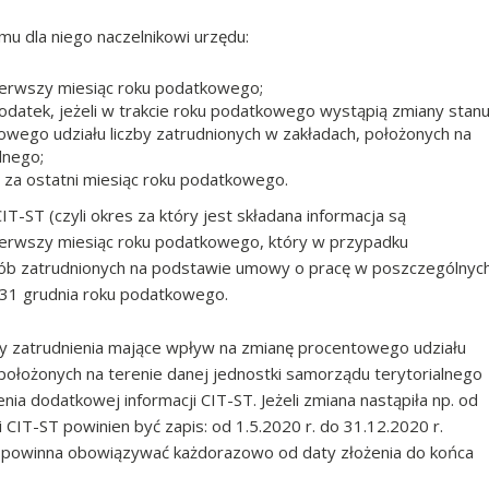
u dla niego naczelnikowi urzędu:
pierwszy miesiąc roku podatkowego;
podatek, jeżeli w trakcie roku podatkowego wystąpią zmiany stan
owego udziału liczby zatrudnionych w zakładach, położonych na
lnego;
za ostatni miesiąc roku podatkowego.
ST (czyli okres za który jest składana informacja są
pierwszy miesiąc roku podatkowego, który w przypadku
 osób zatrudnionych na podstawie umowy o pracę w poszczególnyc
 31 grudnia roku podatkowego.
ny zatrudnienia mające wpływ na zmianę procentowego udziału
położonych na terenie danej jednostki samorządu terytorialnego
ia dodatkowej informacji CIT-ST. Jeżeli zmiana nastąpiła np. od
i CIT-ST powinien być zapis: od 1.5.2020 r. do 31.12.2020 r.
a powinna obowiązywać każdorazowo od daty złożenia do końca