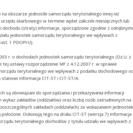
 na obszarze jednostki samorządu terytorialnego innej niż
o urzędu skarbowego w terminie wpłat zaliczek miesięcznych lub
ci dochodu (straty) informacje, sporządzone zgodnie z odrębnymi
działu jednostek samorządu terytorialnego we wpływach z
ust. 1 PDOPrU).
003 r. o dochodach jednostek samorządu terytorialnego (Dz.U. z
e tej ustawy rozporządzenie MF z 4.12.2007 r. w sprawie
samorządu terytorialnego we wpływach z podatku dochodowego o
 stanowi Informacja CIT-ST i CIT-ST/A.
 są obowiązani do sporządzania i przekazywania informacji
 wykaz zakładów (oddziałów) oraz liczbę osób zatrudnionych na
poszczególnych zakładach (oddziałach) ze wskazaniem jednostek
 położone. Dokonują tego na druku CIT-ST (wersja 7) Informacja
orządu terytorialnego dochodów z tytułu udziału we wpływach z