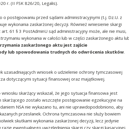
0 r. (II FSK 826/20, Legalis).
wo o postępowaniu przed sądami administracyjnymi (t.j. Dz.U. z
uje wykonania zaskarżonej decyzji. Również wniesienie skargi
z art. 61 § 3 PostAdminU sąd administracyjny może, ale nie musi,
rzymaniu wykonania w całości lub w części zaskarżonego aktu lu
rzymania zaskarżonego aktu jest zajście
kody lub spowodowania trudnych do odwrócenia skutków
.
ek uzasadniających wniosek o udzielenie ochrony tymczasowej
a dotyczącymi sytuacji finansowej oraz majątkowej.
niosku skarżący wskazał, że jego sytuacja finansowa jest
 skarżącego zostało wszczęte postępowanie egzekucyjne na
daniem NSA nie wykazano tu, ani nie uprawdopodobniono, aby
wskazanych przesłanek. Ochrona tymczasowa nie służy bowiem
olwiek skutkami wykonania zaskarżonej decyzji, lecz jedynie
 razie ewentualnego uwzględnienia skargi czy skargi kasacyjnej.