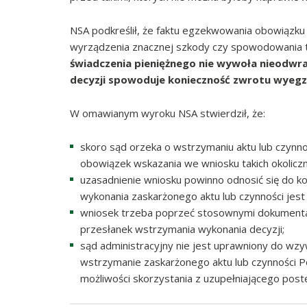
NSA podkreślił, że faktu egzekwowania obowiązk
wyrządzenia znacznej szkody czy spowodowania 
świadczenia pieniężnego nie wywoła nieodwra
decyzji spowoduje konieczność zwrotu wyegz
W omawianym wyroku NSA stwierdził, że:
skoro sąd orzeka o wstrzymaniu aktu lub czynn
obowiązek wskazania we wniosku takich okolicz
uzasadnienie wniosku powinno odnosić się do k
wykonania zaskarżonego aktu lub czynności jes
wniosek trzeba poprzeć stosownymi dokumentam
przesłanek wstrzymania wykonania decyzji;
sąd administracyjny nie jest uprawniony do wzy
wstrzymanie zaskarżonego aktu lub czynności P
możliwości skorzystania z uzupełniającego po