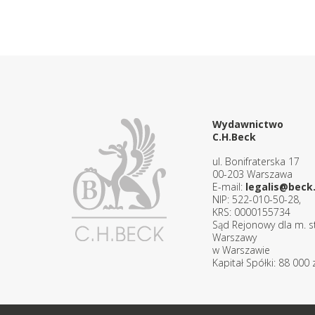
Wydawnictwo
C.H.Beck
ul. Bonifraterska 17
00-203 Warszawa
E-mail:
legalis@beck.
NIP: 522-010-50-28,
KRS: 0000155734
Sąd Rejonowy dla m. st
Warszawy
w Warszawie
Kapitał Spółki: 88 000 z