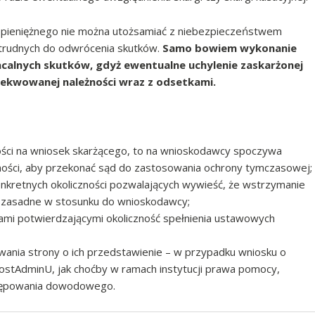
u pieniężnego nie można utożsamiać z niebezpieczeństwem
trudnych do odwrócenia skutków.
Samo bowiem wykonanie
calnych skutków, gdyż ewentualne uchylenie zaskarżonej
ekwowanej należności wraz z odsetkami.
ości na wniosek skarżącego, to na wnioskodawcy spoczywa
ności, aby przekonać sąd do zastosowania ochrony tymczasowej;
onkretnych okoliczności pozwalających wywieść, że wstrzymanie
t zasadne w stosunku do wnioskodawcy;
i potwierdzającymi okoliczność spełnienia ustawowych
wania strony o ich przedstawienie – w przypadku wniosku o
ostAdminU, jak choćby w ramach instytucji prawa pomocy,
stępowania dowodowego.