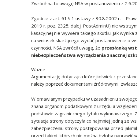
Zwrócił na to uwagę NSA w postanowieniu z 2.6.202
Zgodnie z art. 61 § 1 ustawy z 30.8.2002 r. – Pra
2019 r. poz. 2325; dalej: PostAdminU) nie wstrzym
kasacyjnej nie wywiera takiego skutku. Jak wynika 
na wniosek skarżącego wydać postanowienie o wst
czynności. NSA zwrócił uwagę, że
przesłanką wst
niebezpieczeństwa wyrządzenia znacznej sz
Ważne
Argumentację dotycząca którejkolwiek z przesłan
należy poprzeć dokumentami źródłowymi, zwłaszcz
W omawianym przypadku w uzasadnieniu swojego w
znana organom podatkowym z urzędu a względem
podstawie zagranicznego tytułu wykonawczego. Z
sytuacja strony dotyczyła co najmniej jedną ze 
zabezpieczeniu strony postępowania przed jakimik
przed takimi, których nie można byłoby naprawić w