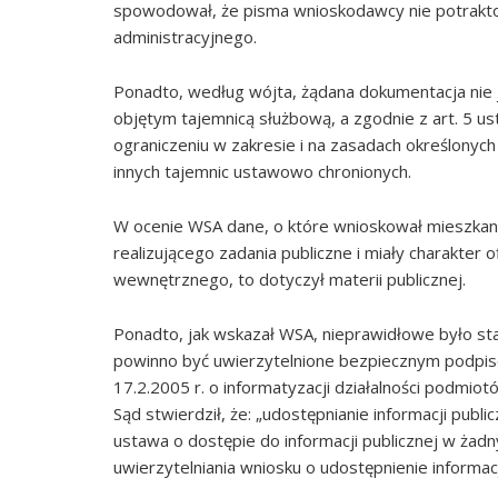
spowodował, że pisma wnioskodawcy nie potrakt
administracyjnego.
Ponadto, według wójta, żądana dokumentacja nie
objętym tajemnicą służbową, a zgodnie z art. 5 us
ograniczeniu w zakresie i na zasadach określonych
innych tajemnic ustawowo chronionych.
W ocenie WSA dane, o które wnioskował mieszkanie
realizującego zadania publiczne i miały charakter 
wewnętrznego, to dotyczył materii publicznej.
Ponadto, jak wskazał WSA, nieprawidłowe było sta
powinno być uwierzytelnione bezpiecznym podpise
17.2.2005 r. o informatyzacji działalności podmiotów
Sąd stwierdził, że: „udostępnianie informacji pub
ustawa o dostępie do informacji publicznej w ża
uwierzytelniania wniosku o udostępnienie informacj