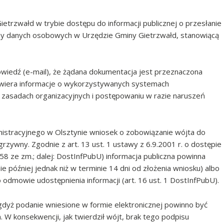
etrzwałd w trybie dostępu do informacji publicznej o przesłanie
ny danych osobowych w Urzędzie Gminy Gietrzwałd, stanowiącą
wiedź (e-mail), że żądana dokumentacja jest przeznaczona
wiera informacje o wykorzystywanych systemach
o zasadach organizacyjnych i postępowaniu w razie naruszeń
istracyjnego w Olsztynie wniosek o zobowiązanie wójta do
grzywny. Zgodnie z art. 13 ust. 1 ustawy z 6.9.2001 r. o dostępie
 2058 ze zm.; dalej: DostInfPubU) informacja publiczna powinna
e później jednak niż w terminie 14 dni od złożenia wniosku) albo
 odmowie udostępnienia informacji (art. 16 ust. 1 DostInfPubU).
 gdyż podanie wniesione w formie elektronicznej powinno być
W konsekwencji, jak twierdził wójt, brak tego podpisu