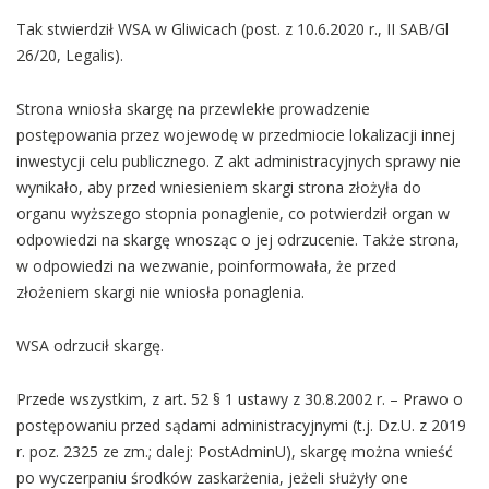
Tak stwierdził WSA w Gliwicach (post. z 10.6.2020 r., II SAB/Gl
26/20, Legalis).
Strona wniosła skargę na przewlekłe prowadzenie
postępowania przez wojewodę w przedmiocie lokalizacji innej
inwestycji celu publicznego. Z akt administracyjnych sprawy nie
wynikało, aby przed wniesieniem skargi strona złożyła do
organu wyższego stopnia ponaglenie, co potwierdził organ w
odpowiedzi na skargę wnosząc o jej odrzucenie. Także strona,
w odpowiedzi na wezwanie, poinformowała, że przed
złożeniem skargi nie wniosła ponaglenia.
WSA odrzucił skargę.
Przede wszystkim, z art. 52 § 1 ustawy z 30.8.2002 r. – Prawo o
postępowaniu przed sądami administracyjnymi (t.j. Dz.U. z 2019
r. poz. 2325 ze zm.; dalej: PostAdminU), skargę można wnieść
po wyczerpaniu środków zaskarżenia, jeżeli służyły one