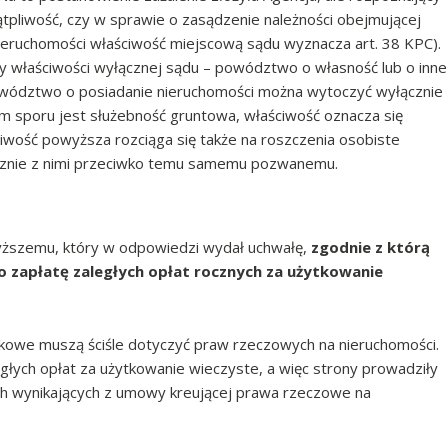
tpliwość, czy w sprawie o zasądzenie należności obejmującej
nieruchomości właściwość miejscową sądu wyznacza art. 38 KPC).
 właściwości wyłącznej sądu – powództwo o własność lub o inne
owództwo o posiadanie nieruchomości można wytoczyć wyłącznie
tem sporu jest służebność gruntowa, właściwość oznacza się
iwość powyższa rozciąga się także na roszczenia osobiste
cznie z nimi przeciwko temu samemu pozwanemu.
yższemu, który w odpowiedzi wydał uchwałę,
zgodnie z którą
o zapłatę zaległych opłat rocznych za użytkowanie
tkowe muszą ściśle dotyczyć praw rzeczowych na nieruchomości.
egłych opłat za użytkowanie wieczyste, a więc strony prowadziły
ch wynikających z umowy kreującej prawa rzeczowe na