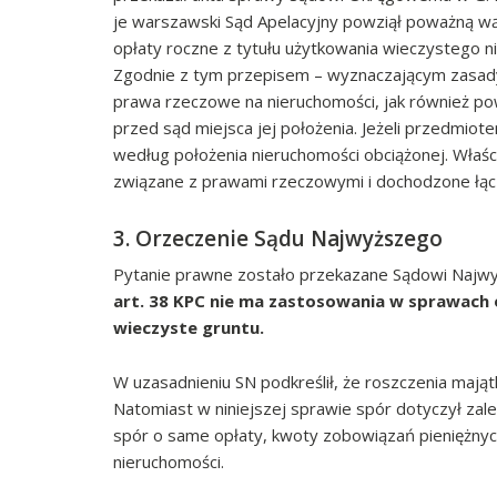
je warszawski Sąd Apelacyjny powziął poważną wą
opłaty roczne z tytułu użytkowania wieczystego 
Zgodnie z tym przepisem – wyznaczającym zasady
prawa rzeczowe na nieruchomości, jak również p
przed sąd miejsca jej położenia. Jeżeli przedmio
według położenia nieruchomości obciążonej. Właśc
związane z prawami rzeczowymi i dochodzone łą
3. Orzeczenie Sądu Najwyższego
Pytanie prawne zostało przekazane Sądowi Najw
art. 38 KPC nie ma zastosowania w sprawach 
wieczyste gruntu.
W uzasadnieniu SN podkreślił, że roszczenia mają
Natomiast w niniejszej sprawie spór dotyczył zal
spór o same opłaty, kwoty zobowiązań pieniężny
nieruchomości.