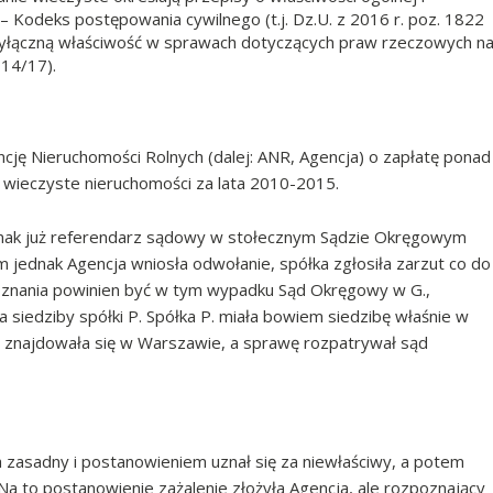
– Kodeks postępowania cywilnego (t.j. Dz.U. z 2016 r. poz. 1822
cy wyłączną właściwość w sprawach dotyczących praw rzeczowych n
 14/17).
ję Nieruchomości Rolnych (dalej: ANR, Agencja) o zapłatę ponad
ie wieczyste nieruchomości za lata 2010-2015.
nak już referendarz sądowy w stołecznym Sądzie Okręgowym
m jednak Agencja wniosła odwołanie, spółka zgłosiła zarzut co do
poznania powinien być w tym wypadku Sąd Okręgowy w G.,
siedziby spółki P. Spółka P. miała bowiem siedzibę właśnie w
ór znajdowała się w Warszawie, a sprawę rozpatrywał sąd
 zasadny i postanowieniem uznał się za niewłaściwy, a potem
 to postanowienie zażalenie złożyła Agencja, ale rozpoznający