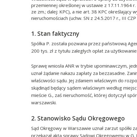
przemiennej określonej w ustawie z 17.11.1964 r. 
ze zm.; dalej: KPC), a nie art. 38 KPC określają
nieruchomościach (uchw. SN z 24.5.2017 r., III CZP
1. Stan faktyczny
Spółka P. została pozwana przez państwową Agenc
200 tys. zł z tytułu zaległych opłat za użytkowan
Sprawę wniosła ANR w trybie upominawczym, jed
uznał żądanie nakazu zapłaty za bezzasadne. Zani
właściwości sądu. Jej zdaniem właściwym do roz
skądinąd będący sądem właściwym według miejsca 
mieście G., zaś nieruchomość, której dotyczył sp
warszawski.
2. Stanowisko Sądu Okręgowego
Sąd Okręgowy w Warszawie uznał zarzut spółki za
przekazał akta sprawy Sądowi Okręgowemu w G. Na