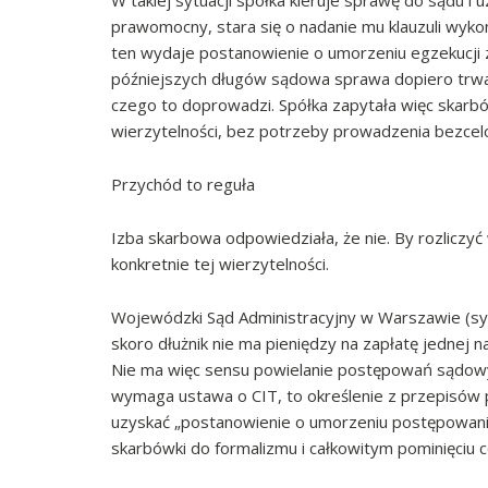
W takiej sytuacji spółka kieruje sprawę do sądu i 
prawomocny, stara się o nadanie mu klauzuli wykon
ten wydaje postanowienie o umorzeniu egzekucji 
późniejszych długów sądowa sprawa dopiero trwa
czego to doprowadzi. Spółka zapytała więc skarbó
wierzytelności, bez potrzeby prowadzenia bezce
Przychód to reguła
Izba skarbowa odpowiedziała, że nie. By rozliczy
konkretnie tej wierzytelności.
Wojewódzki Sąd Administracyjny w Warszawie (sygn
skoro dłużnik nie ma pieniędzy na zapłatę jednej n
Nie ma więc sensu powielanie postępowań sądowych
wymaga ustawa o CIT, to określenie z przepisów p
uzyskać „postanowienie o umorzeniu postępowani
skarbówki do formalizmu i całkowitym pominięciu c