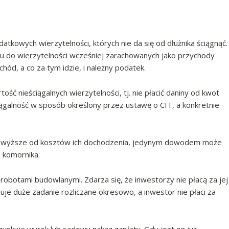
atkowych wierzytelności, których nie da się od dłużnika ściągnąć.
u do wierzytelności wcześniej zarachowanych jako przychody
hód, a co za tym idzie, i należny podatek.
ość nieściągalnych wierzytelności, tj. nie płacić daniny od kwot
ągalność w sposób określony przez ustawę o CIT, a konkretnie
ie wyższe od kosztów ich dochodzenia, jedynym dowodem może
 komornika.
robotami budowlanymi. Zdarza się, że inwestorzy nie płacą za jej
onuje duże zadanie rozliczane okresowo, a inwestor nie płaci za