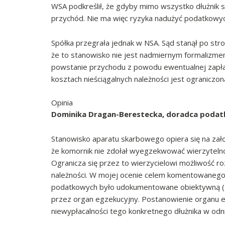
WSA podkreślił, że gdyby mimo wszystko dłużnik spła
przychód. Nie ma więc ryzyka nadużyć podatkowyc
Spółka przegrała jednak w NSA. Sąd stanął po stro
że to stanowisko nie jest nadmiernym formalizmem
powstanie przychodu z powodu ewentualnej zapłaty
kosztach nieściągalnych należności jest ograniczon
Opinia
Dominika Dragan-Berestecka, doradca podatk
Stanowisko aparatu skarbowego opiera się na założ
że komornik nie zdołał wyegzekwować wierzytelnoś
Ogranicza się przez to wierzycielowi możliwość ro
należności. W mojej ocenie celem komentowanego p
podatkowych było udokumentowane obiektywną (ze
przez organ egzekucyjny. Postanowienie organu e
niewypłacalności tego konkretnego dłużnika w odni