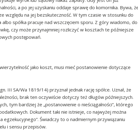
uzyskuje wyrok lub sądowy nakaz zapłaty. Gdy jest on już
alności, a po jej uzyskaniu oddaje sprawę do komornika. Bywa, ż
ze względu na jej bezskuteczność. W tym czasie w stosunku do
 albo spółka pracuje nad wszczęciem sporu. Z góry wiadomo, do
wkę, czy może przynajmniej rozliczyć w kosztach te późniejsze
lowych postępowań.
ć wierzytelność jako koszt, musi mieć postanowienie dotyczące
. III SA/Wa 1819/14) przyznał jednak rację spółce. Uznał, że
ależności, brak ten oczywiście dotyczy też długów późniejszych.
, tym bardziej że „postanowienie o nieściągalności”, którego
odatkowych. Dokument taki nie istnieje, co najwyżej można
a egzekucyjnego”. Świadczy to o nadmiernym przywiązaniu
elu i sensu przepisów.