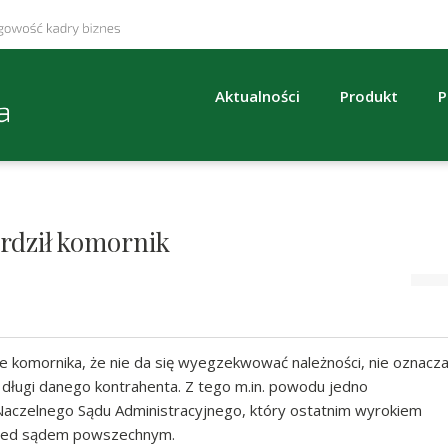
Aktualności
Produkt
P
erdził komornik
ie komornika, że nie da się wyegzekwować należności, nie oznacz
 długi danego kontrahenta. Z tego m.in. powodu jedno
 Naczelnego Sądu Administracyjnego, który ostatnim wyrokiem
rzed sądem powszechnym.