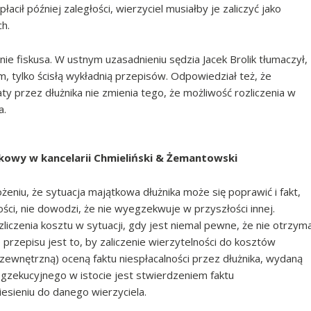
cił później zaległości, wierzyciel musiałby je zaliczyć jako
h.
nie fiskusa. W ustnym uzasadnieniu sędzia Jacek Brolik tłumaczył,
, tylko ścisłą wykładnią przepisów. Odpowiedział też, że
 przez dłużnika nie zmienia tego, że możliwość rozliczenia w
a.
owy w kancelarii Chmieliński & Żemantowski
eniu, że sytuacja majątkowa dłużnika może się poprawić i fakt,
ci, nie dowodzi, że nie wyegzekwuje w przyszłości innej.
zliczenia kosztu w sytuacji, gdy jest niemal pewne, że nie otrzym
rzepisu jest to, by zaliczenie wierzytelności do kosztów
wnętrzną) oceną faktu niespłacalności przez dłużnika, wydaną
gzekucyjnego w istocie jest stwierdzeniem faktu
esieniu do danego wierzyciela.