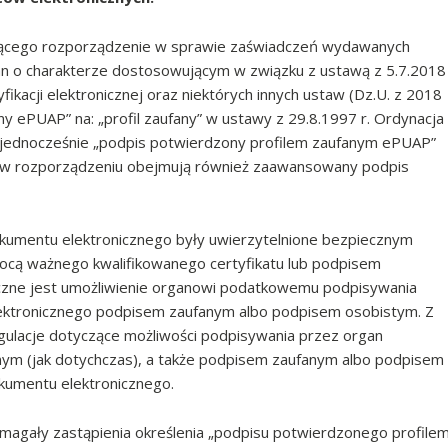
jącego rozporządzenie w sprawie zaświadczeń wydawanych
n o charakterze dostosowującym w związku z ustawą z 5.7.2018
yfikacji elektronicznej oraz niektórych innych ustaw (Dz.U. z 2018
any ePUAP” na: „profil zaufany” w ustawy z 29.8.1997 r. Ordynacja
, a jednocześnie „podpis potwierdzony profilem zaufanym ePUAP”
ny w rozporządzeniu obejmują również zaawansowany podpis
kumentu elektronicznego były uwierzytelnione bezpiecznym
cą ważnego kwalifikowanego certyfikatu lub podpisem
zne jest umożliwienie organowi podatkowemu podpisywania
ektronicznego podpisem zaufanym albo podpisem osobistym. Z
lacje dotyczące możliwości podpisywania przez organ
ym (jak dotychczas), a także podpisem zaufanym albo podpisem
umentu elektronicznego.
agały zastąpienia określenia „podpisu potwierdzonego profile