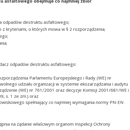
 asfaltowego obejmuje co najmniej zbiór
ia odpadów destruktu asfaltowego;
 z kryteriami, o których mowa w § 2 rozporządzenia;
ego;
nia;
iadacz odpadów destruktu asfaltowego:
ozporządzenia Parlamentu Europejskiego i Rady (WE) nr
olnego udziału organizacji w systemie ekozarządzania i audytu
ządzenie (WE) nr 761/2001 oraz decyzje Komisji 2001/681/WE i
, s. 1 ze zm.) oraz
owiskowego spełniający co najmniej wymagania normy PN-EN
pnia na żądanie właściwym organom Inspekcji Ochrony