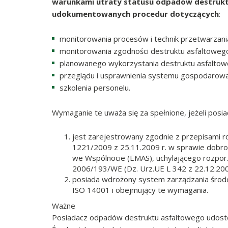
warunkami utraty statusu odpadów destruktu
udokumentowanych procedur dotyczących
:
monitorowania procesów i technik przetwarzan
monitorowania zgodności destruktu asfaltowego
planowanego wykorzystania destruktu asfaltow
przeglądu i usprawnienia systemu gospodarowa
szkolenia personelu.
Wymaganie te uważa się za spełnione, jeżeli pos
jest zarejestrowany zgodnie z przepisami r
1221/2009 z 25.11.2009 r. w sprawie dobrow
we Wspólnocie (EMAS), uchylającego rozpor
2006/193/WE (Dz. Urz.UE L 342 z 22.12.2009
posiada wdrożony system zarządzania środ
ISO 14001 i obejmujący te wymagania.
Ważne
Posiadacz odpadów destruktu asfaltowego udostę