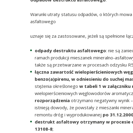
Warunki utraty statusu odpadów, o których mowa 
asfaltowego
uznaje się za zastosowane, jeżeli są spełnione łąc
odpady destruktu asfaltowego
: nie są zani
ramach produkcji mieszanek mineralno-asfaltowy
także są przetwarzane w procesach odzysku R5
łączna zawartość wielopierścieniowych w
benzo(a)pirenu, w odniesieniu do suchej ma
stężenia określonego
w tabeli 1 w załączniku
wielopierścieniowych węglowodorów aromatyc
rozporządzenia
otrzymano negatywny wynik – 
istnieją dowody, że powstały z mieszanki mine
remontu dróg i wyprodukowanej
po 31.12.2000
destrukt asfaltowy otrzymany w procesie 
13108-8
;