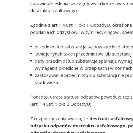
sprawie określenia szczegółowych kryteriów sto
destruktu asfaltowego.
Zgodnie z art. 14 ust. 1 pkt 1 OdpadyU, określon
poddania ich odzyskowi, w tym recyklingowi, spełni
przedmiot lub substancja są powszechnie stos
istnieje rynek takich przedmiotów lub substancji 
dany przedmiot lub substancja spełniają wymag
wymagania określone w przepisach i w normach
zastosowanie przedmiotu lub substancji nie pro
środowiska.
Ponadto, utratę statusu odpadów powoduje też sp
(art. 14 ust. 1 pkt 2 OdpadyU).
Z rozporządzenia wynika, że
destrukt asfaltowy
odzysku odpadów destruktu asfaltowego, po s
odpadów destruktu asfaltowego
.