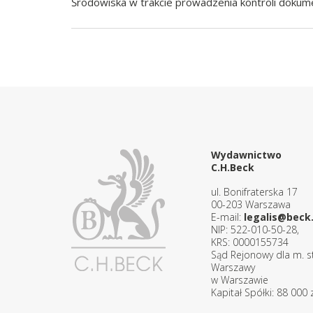
Środowiska w trakcie prowadzenia kontroli doku
Wydawnictwo
C.H.Beck
ul. Bonifraterska 17
00-203 Warszawa
E-mail:
legalis@beck.
NIP: 522-010-50-28,
KRS: 0000155734
Sąd Rejonowy dla m. st
Warszawy
w Warszawie
Kapitał Spółki: 88 000 z