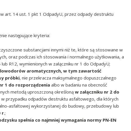
w art. 14 ust. 1 pkt 1 OdpadyU, przez odpady destruktu
znie następujące kryteria:
eczyszczone substancjami innymi niż te, które są stosowane w
ch, oraz podczas ich stosowania i normalnego użytkowania, a
 lub R12, wymienionych w załączniku nr 1 do OdpadyU;
ęglowodorów aromatycznych, w tym zawartość
sy próbki
, nie przekracza maksymalnego dopuszczalnego
 nr 1 do rozporządzenia
albo w badaniu na obecność
znych metodą uproszczoną określoną
w załączniku nr 2 do
w przypadku odpadów destruktu asfaltowego, dla których
ralno-asfaltowej wykorzystanej do budowy, przebudowy lub
 r
.;
odzysku spełnia co najmniej wymagania normy PN-EN