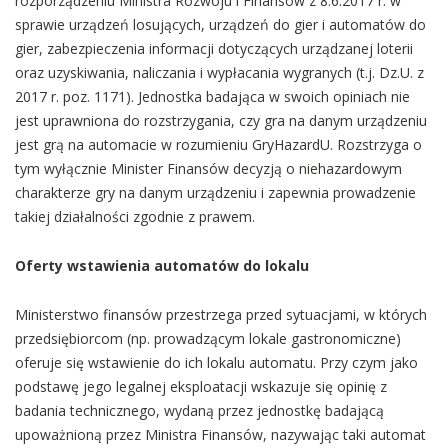
rozporządzeniu Ministra Rozwoju i Finansów z 8.6.2017 r. w
sprawie urządzeń losujących, urządzeń do gier i automatów do
gier, zabezpieczenia informacji dotyczących urządzanej loterii
oraz uzyskiwania, naliczania i wypłacania wygranych (t.j. Dz.U. z
2017 r. poz. 1171). Jednostka badająca w swoich opiniach nie
jest uprawniona do rozstrzygania, czy gra na danym urządzeniu
jest grą na automacie w rozumieniu GryHazardU. Rozstrzyga o
tym wyłącznie Minister Finansów decyzją o niehazardowym
charakterze gry na danym urządzeniu i zapewnia prowadzenie
takiej działalności zgodnie z prawem.
Oferty wstawienia automatów do lokalu
Ministerstwo finansów przestrzega przed sytuacjami, w których
przedsiębiorcom (np. prowadzącym lokale gastronomiczne)
oferuje się wstawienie do ich lokalu automatu. Przy czym jako
podstawę jego legalnej eksploatacji wskazuje się opinię z
badania technicznego, wydaną przez jednostkę badającą
upoważnioną przez Ministra Finansów, nazywając taki automat