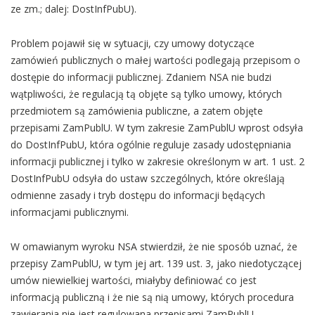
ze zm.; dalej: DostInfPubU).
Problem pojawił się w sytuacji, czy umowy dotyczące
zamówień publicznych o małej wartości podlegają przepisom o
dostępie do informacji publicznej. Zdaniem NSA nie budzi
wątpliwości, że regulacją tą objęte są tylko umowy, których
przedmiotem są zamówienia publiczne, a zatem objęte
przepisami ZamPublU. W tym zakresie ZamPublU wprost odsyła
do DostInfPubU, która ogólnie reguluje zasady udostępniania
informacji publicznej i tylko w zakresie określonym w art. 1 ust. 2
DostInfPubU odsyła do ustaw szczególnych, które określają
odmienne zasady i tryb dostępu do informacji będących
informacjami publicznymi.
W omawianym wyroku NSA stwierdził, że nie sposób uznać, że
przepisy ZamPublU, w tym jej art. 139 ust. 3, jako niedotyczącej
umów niewielkiej wartości, miałyby definiować co jest
informacją publiczną i że nie są nią umowy, których procedura
zawierania nie jest regulowana przepisami ZamPublU.