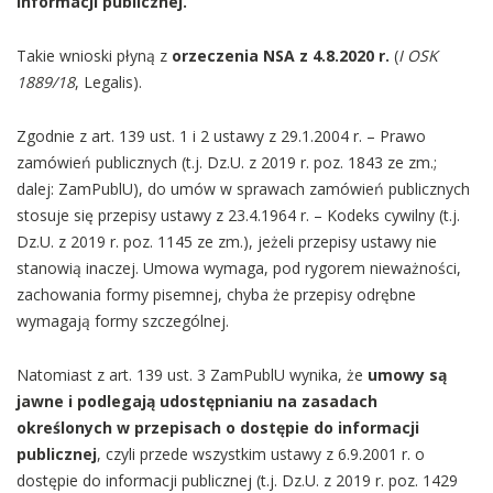
informacji publicznej.
Takie wnioski płyną z
orzeczenia NSA z 4.8.2020 r.
(
I OSK
1889/18
, Legalis).
Zgodnie z art. 139 ust. 1 i 2 ustawy z 29.1.2004 r. – Prawo
zamówień publicznych (t.j. Dz.U. z 2019 r. poz. 1843 ze zm.;
dalej: ZamPublU), do umów w sprawach zamówień publicznych
stosuje się przepisy ustawy z 23.4.1964 r. – Kodeks cywilny (t.j.
Dz.U. z 2019 r. poz. 1145 ze zm.), jeżeli przepisy ustawy nie
stanowią inaczej. Umowa wymaga, pod rygorem nieważności,
zachowania formy pisemnej, chyba że przepisy odrębne
wymagają formy szczególnej.
Natomiast z art. 139 ust. 3 ZamPublU wynika, że
umowy są
jawne i podlegają udostępnianiu na zasadach
określonych w przepisach o dostępie do informacji
publicznej
, czyli przede wszystkim ustawy z 6.9.2001 r. o
dostępie do informacji publicznej (t.j. Dz.U. z 2019 r. poz. 1429