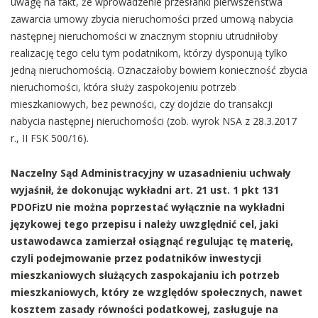
uwagę na fakt, że wprowadzenie przesłanki pierwszeństwa
zawarcia umowy zbycia nieruchomości przed umową nabycia
następnej nieruchomości w znacznym stopniu utrudniłoby
realizację tego celu tym podatnikom, którzy dysponują tylko
jedną nieruchomością. Oznaczałoby bowiem konieczność zbycia
nieruchomości, która służy zaspokojeniu potrzeb
mieszkaniowych, bez pewności, czy dojdzie do transakcji
nabycia następnej nieruchomości (zob. wyrok NSA z 28.3.2017
r., II FSK 500/16).
Naczelny Sąd Administracyjny w uzasadnieniu uchwały
wyjaśnił, że dokonując wykładni art. 21 ust. 1 pkt 131
PDOFizU nie można poprzestać wyłącznie na wykładni
językowej tego przepisu i należy uwzględnić cel, jaki
ustawodawca zamierzał osiągnąć regulując tę materię,
czyli podejmowanie przez podatników inwestycji
mieszkaniowych służących zaspokajaniu ich potrzeb
mieszkaniowych, który ze względów społecznych, nawet
kosztem zasady równości podatkowej, zasługuje na