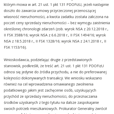
którym mowa w art. 21 ust. 1 pkt 131 PDOFizU, jeżeli następnie
doszło do zawarcia umowy przyrzeczonej przenoszącej
własność nieruchomości, a kwota zadatku została zaliczona na
poczet ceny sprzedaży nieruchomości – bez wymogu zaistnienia
określonej chronologii zdarzeń (zob. wyrok NSA z 20.12.2018 r.,
II FSK 3588/16; wyrok NSA z 6.6.2018 r., II FSK 1494/16; wyrok
NSA z 18.5.2018 r., II FSK 1328/16; wyrok NSA z 24.1.2018 r., II
FSK 1153/16).
Wnioskodawca, podzielając drugie z przedstawionych
stanowisk, podkreślił, że treść art. 21 ust. 1 pkt 131 PDOFizU
odnosi się jedynie do źródła przychodu, a nie do preferowanej
kolejności dokonywanych transakcji. We wniosku wskazano
również na cel wprowadzenia omawianego zwolnienia
podatkowego jakim jest zachęcenie osób, uzyskujących
przychód ze sprzedaży nieruchomości, do przeznaczania
środków uzyskanych z tego tytułu na dalsze zaspokajanie
swoich potrzeb mieszkaniowych. Prokurator Generalny zwrócił