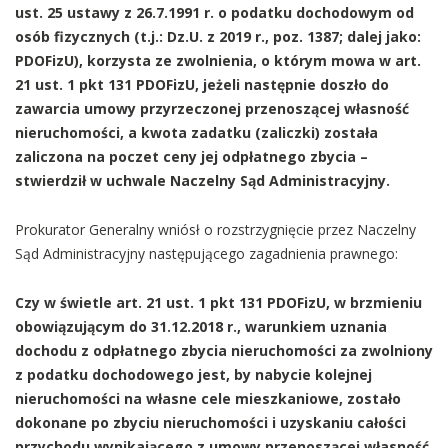
ust. 25 ustawy z 26.7.1991 r. o podatku dochodowym od
osób fizycznych (t.j.: Dz.U. z 2019 r., poz. 1387; dalej jako:
PDOFizU), korzysta ze zwolnienia, o którym mowa w art.
21 ust. 1 pkt 131 PDOFizU, jeżeli następnie doszło do
zawarcia umowy przyrzeczonej przenoszącej własność
nieruchomości, a kwota zadatku (zaliczki) została
zaliczona na poczet ceny jej odpłatnego zbycia –
stwierdził w uchwale Naczelny Sąd Administracyjny.
Prokurator Generalny wniósł o rozstrzygnięcie przez Naczelny
Sąd Administracyjny następującego zagadnienia prawnego:
Czy w świetle art. 21 ust. 1 pkt 131 PDOFizU, w brzmieniu
obowiązującym do 31.12.2018 r., warunkiem uznania
dochodu z odpłatnego zbycia nieruchomości za zwolniony
z podatku dochodowego jest, by nabycie kolejnej
nieruchomości na własne cele mieszkaniowe, zostało
dokonane po zbyciu nieruchomości i uzyskaniu całości
przychodu wynikającego z umowy przenoszącej własność