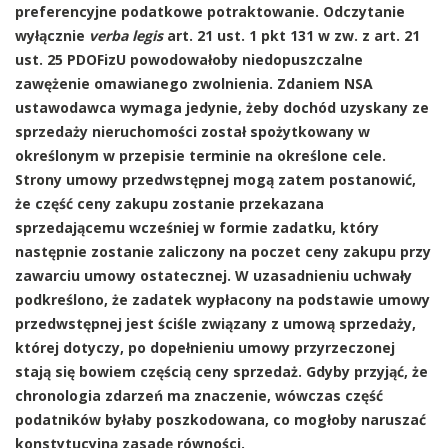
preferencyjne podatkowe potraktowanie. Odczytanie
wyłącznie
verba legis
art. 21 ust. 1 pkt 131 w zw. z art. 21
ust. 25 PDOFizU powodowałoby niedopuszczalne
zawężenie omawianego zwolnienia. Zdaniem NSA
ustawodawca wymaga jedynie, żeby dochód uzyskany ze
sprzedaży nieruchomości został spożytkowany w
określonym w przepisie terminie na określone cele.
Strony umowy przedwstępnej mogą zatem postanowić,
że część ceny zakupu zostanie przekazana
sprzedającemu wcześniej w formie zadatku, który
następnie zostanie zaliczony na poczet ceny zakupu przy
zawarciu umowy ostatecznej. W uzasadnieniu uchwały
podkreślono, że zadatek wypłacony na podstawie umowy
przedwstępnej jest ściśle związany z umową sprzedaży,
której dotyczy, po dopełnieniu umowy przyrzeczonej
stają się bowiem częścią ceny sprzedaż. Gdyby przyjąć, że
chronologia zdarzeń ma znaczenie, wówczas część
podatników byłaby poszkodowana, co mogłoby naruszać
konstytucyjną zasadę równości.