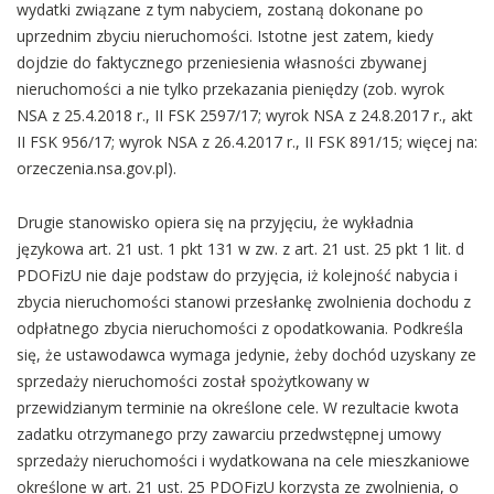
wydatki związane z tym nabyciem, zostaną dokonane po
uprzednim zbyciu nieruchomości. Istotne jest zatem, kiedy
dojdzie do faktycznego przeniesienia własności zbywanej
nieruchomości a nie tylko przekazania pieniędzy (zob. wyrok
NSA z 25.4.2018 r., II FSK 2597/17; wyrok NSA z 24.8.2017 r., akt
II FSK 956/17; wyrok NSA z 26.4.2017 r., II FSK 891/15; więcej na:
orzeczenia.nsa.gov.pl).
Drugie stanowisko opiera się na przyjęciu, że wykładnia
językowa art. 21 ust. 1 pkt 131 w zw. z art. 21 ust. 25 pkt 1 lit. d
PDOFizU nie daje podstaw do przyjęcia, iż kolejność nabycia i
zbycia nieruchomości stanowi przesłankę zwolnienia dochodu z
odpłatnego zbycia nieruchomości z opodatkowania. Podkreśla
się, że ustawodawca wymaga jedynie, żeby dochód uzyskany ze
sprzedaży nieruchomości został spożytkowany w
przewidzianym terminie na określone cele. W rezultacie kwota
zadatku otrzymanego przy zawarciu przedwstępnej umowy
sprzedaży nieruchomości i wydatkowana na cele mieszkaniowe
określone w art. 21 ust. 25 PDOFizU korzysta ze zwolnienia, o