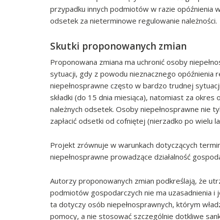
przypadku innych podmiotów w razie opóźnienia w
odsetek za nieterminowe regulowanie należności.
Skutki proponowanych zmian
Proponowana zmiana ma uchronić osoby niepełno
sytuacji, gdy z powodu nieznacznego opóźnienia re
niepełnosprawne często w bardzo trudnej sytuacji 
składki (do 15 dnia miesiąca), natomiast za okres 
należnych odsetek. Osoby niepełnosprawne nie tyl
zapłacić odsetki od cofniętej (nierzadko po wielu 
Projekt zrównuje w warunkach dotyczących termin
niepełnosprawne prowadzące działalność gospodar
Autorzy proponowanych zmian podkreślają, że ut
podmiotów gospodarczych nie ma uzasadnienia i je
ta dotyczy osób niepełnosprawnych, którym władze 
pomocy, a nie stosować szczególnie dotkliwe sank