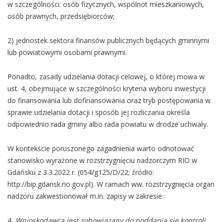
w szczególności: osób fizycznych, wspólnot mieszkaniowych,
osób prawnych, przedsiębiorców;
2) jednostek sektora finansów publicznych będących gminnymi
lub powiatowymi osobami prawnymi.
Ponadto, zasady udzielania dotacji celowej, o której mowa w
ust. 4, obejmujące w szczególności kryteria wyboru inwestycji
do finansowania lub dofinansowania oraz tryb postępowania w
sprawie udzielania dotacji i sposób jej rozliczania określa
odpowiednio rada gminy albo rada powiatu w drodze uchwały.
W kontekście poruszonego zagadnienia warto odnotować
stanowisko wyrażone w rozstrzygnięciu nadzorczym RIO w
Gdańsku z 3.3.2022 r. (054/g125/D/22; źródło:
http://bip.gdansk.rio.gov.pl). W ramach ww. rozstrzygnięcia organ
nadzoru zakwestionował m.in. zapisy w zakresie:
4
. Wnioskodawca jest zobowiązany do poddania się kontroli