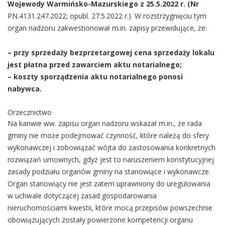
Wojewody Warmińsko-Mazurskiego z 25.5.2022 r. (Nr
PN.4131.247.2022; opubl. 27.5.2022 r.). W rozstrzygnięciu tym
organ nadzoru zakwestionował m.in. zapisy przewidujące, że:
– przy sprzedaży bezprzetargowej cena sprzedaży lokalu
jest płatna przed
zawarciem aktu notarialnego;
– koszty sporządzenia aktu notarialnego ponosi
nabywca.
Orzecznictwo
Na kanwie ww. zapisu organ nadzoru wskazał m.in., że rada
gminy nie może podejmować czynność, które należą do sfery
wykonawczej i zobowiązać wójta do zastosowania konkretnych
rozwiązań umownych, gdyż jest to naruszeniem konstytucyjnej
zasady podziału organów gminy na stanowiące i wykonawcze.
Organ stanowiący nie jest zatem uprawniony do uregulowania
w uchwale dotyczącej zasad gospodarowania
nieruchomościami kwestii, które mocą przepisów powszechnie
obowiązujących zostały powierzone kompetencji organu