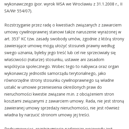
wykonawczego (por. wyrok WSA we Wrocławiu z 31.1.2008 r., II
SA/Wr 554/07).
Rozstrzyganie przez radę o kwestiach związanych z zawarciem
umowy cywilnoprawnej stanowi także naruszenie wyrażonej w
art. 353¹ KC tzw. zasady swobody umów, zgodnie z którą strony
zawierające umowę mogą ułożyć stosunek prawny według
swego uznania, byleby jego treść lub cel nie sprzeciwiały się
właściwości (naturze) stosunku, ustawie ani zasadom
współżycia społecznego. Wobec tego to nabywca oraz organ
wykonawczy jednostki samorządu terytorialnego, jako
równorzędne strony stosunku cywilnoprawnego są władne
ustalić w umowie przeniesienia określonych praw do
nieruchomości kwestie związane m.in. z obciążeniem stron
kosztami związanymi z zawarciem umowy. Rada, nie jest stroną
zawieranej umowy sprzedaży nieruchomości, nie jest również
władna by narzucić stronom umowy jej treści.
Podsumowując, rozstrzygnięcie nadzorcze wojewody jest