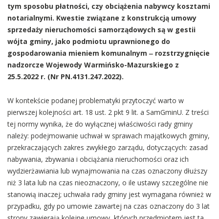
tym sposobu płatności, czy obciążenia nabywcy kosztami
notarialnymi. Kwestie związane z konstrukcją umowy
sprzedaży nieruchomości samorządowych są w gestii
wójta gminy, jako podmiotu uprawnionego do
gospodarowania mieniem komunalnym ‒ rozstrzygnięcie
nadzorcze Wojewody Warmińsko-Mazurskiego z
25.5.2022 r. (Nr PN.4131.247.2022).
W kontekście podanej problematyki przytoczyć warto w
pierwszej kolejności art. 18 ust. 2 pkt 9 lit. a SamGminU. Z treści
tej normy wynika, że do wyłącznej właściwości rady gminy
należy: podejmowanie uchwał w sprawach majątkowych gminy,
przekraczających zakres zwykłego zarządu, dotyczących: zasad
nabywania, zbywania i obciążania nieruchomości oraz ich
wydzierżawiania lub wynajmowania na czas oznaczony dłuższy
niż 3 lata lub na czas nieoznaczony, o ile ustawy szczególne nie
stanowią inaczej; uchwała rady gminy jest wymagana również w
przypadku, gdy po umowie zawartej na czas oznaczony do 3 lat
strony zawierają kolejne umowy, których przedmiotem jest ta