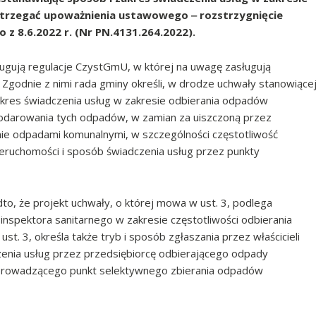
trzegać upoważnienia ustawowego ‒ rozstrzygnięcie
 8.6.2022 r. (Nr PN.4131.264.2022).
ugują regulacje CzystGmU, w której na uwagę zasługują
. Zgodnie z nimi rada gminy określi, w drodze uchwały stanowiące
kres świadczenia usług w zakresie odbierania odpadów
spodarowania tych odpadów, w zamian za uiszczoną przez
nie odpadami komunalnymi, w szczególności częstotliwość
ieruchomości i sposób świadczenia usług przez punkty
to, że projekt uchwały, o której mowa w ust. 3, podlega
spektora sanitarnego w zakresie częstotliwości odbierania
. 3, określa także tryb i sposób zgłaszania przez właścicieli
enia usług przez przedsiębiorcę odbierającego odpady
z prowadzącego punkt selektywnego zbierania odpadów