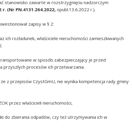
ać stanowisko zawarte w rozstrzygnięciu nadzorczym
r. (Nr PN.4131.264.2022,
opubl.13.6.2022 r.).
kwestionował zapisy w § 2:
z ich rozładunek, właściciele nieruchomości zamieszkiwanych
;
i transportowane w sposób zabezpieczający je przed
la przyszłych procesów ich przetwarzania.
 że z przepisów CzystGmU, nie wynika kompetencja rady gminy
OK przez właścicieli nieruchomości,
i do zbierania odpadów, czy też utrzymywania ich w