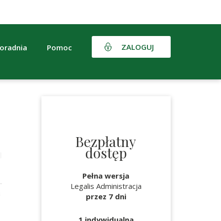
ZALOGUJ
oradnia
Pomoc
Bezpłatny
dostęp
Pełna wersja
Legalis Administracja
ć
przez 7 dni
1 indywidualna