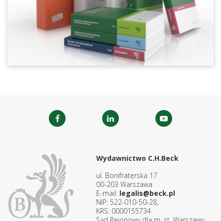
Wydawnictwo C.H.Beck
ul. Bonifraterska 17
00-203 Warszawa
E-mail:
legalis@beck.pl
NIP: 522-010-50-28,
KRS: 0000155734
Sąd Rejonowy dla m. st. Warszawy