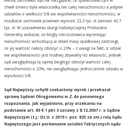
kwotę zachowku Sąd nie uwzględnił, że spadkodawczyni w
chwili śmierci była właścicielką nie całej nieruchomości a jedynie
udziałów o wielkości 5/8 we współwłasności nieruchomości, w
rezultacie zachowek powinien wynosić 23,2 tys. zł zamiast 43,7
tys. zł. W uzasadnieniu skargi nadzwyczajnej Prokurator
Generalny wskazał, że biegły rzeczoznawca wyceniając
nieruchomość wchodzącą w skład masy spadkowej zastrzegł,
że jej wartość należy obniżyć o 23% – z uwagi na fakt, iż udział
we współwłasności jest trudniej zbywalny niż własność, jednak
sąd uwzględniają tę opinię biegłego obniżył wartość całej
nieruchomości o 23%, nie uwzględniając jednocześnie udziału w
wysokości 5/8.
Sąd Najwyższy uchylił zaskarżony wyrok i przekazał
sprawę Sądowi Okręgowemu w
Z.
do ponownego
rozpoznania. Jak wyjaśniono, przy orzekaniu na
podstawie art. 89 § 1 pkt 3 ustawy z 8.12.2007 r. o Sądzie
Najwyższym (t.j.: Dz.U. z 2019 r. poz. 825 ze zm.) rolą Sądu
Najwyższego jest porównanie ustaleń faktycznych sądu