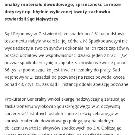
analizy materiału dowodowego, sprzeczność ta może
dotyczyć np. błędnie wyliczonej kwoty zachowku –
stwierdził Sąd Najwyższy.
Sąd Rejonowy w
Z.
stwierdził, że spadek po
L.K.
na podstawie
testamentu nabyła w całości jej córka
I.W.
Spadkodawczyni nie
wydziedziczyła swoich synów i dokonała na ich rzecz zapisów w
postaci udziałów we współwłasności działki. Jeden z braci –
J.K
.
pozwał spadkobierczynię o zapłatę zachowku w kwocie ponad
66 tys. zł podnosząc, że jest trwale niezdolny do pracy. Sąd
Rejonowy w
Z.
zasądził od pozwanej na rzecz powoda kwotę
ponad 43,7 tys. zł., zaś sąd II instancji oddalił apelację pozwanej.
Prokurator Generalny wniósł skargę nadzwyczajną zarzucając
zaskarżonemu wyrokowi Sądu Okręgowego w
Z.
oczywistą
sprzeczność istotnych ustaleń sądu z treścią zebranego w
sprawie materiału dowodowego polegającą na błędnym
obliczeniu wartości aktywów spadkowych po
L.K
. Obliczając