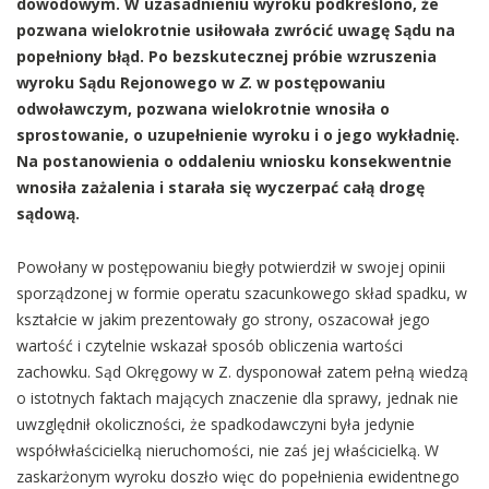
dowodowym. W uzasadnieniu wyroku podkreślono, że
pozwana wielokrotnie usiłowała zwrócić uwagę Sądu na
popełniony błąd. Po bezskutecznej próbie wzruszenia
wyroku Sądu Rejonowego w
Z
. w postępowaniu
odwoławczym, pozwana wielokrotnie wnosiła o
sprostowanie, o uzupełnienie wyroku i o jego wykładnię.
Na postanowienia o oddaleniu wniosku konsekwentnie
wnosiła zażalenia i starała się wyczerpać całą drogę
sądową.
Powołany w postępowaniu biegły potwierdził w swojej opinii
sporządzonej w formie operatu szacunkowego skład spadku, w
kształcie w jakim prezentowały go strony, oszacował jego
wartość i czytelnie wskazał sposób obliczenia wartości
zachowku. Sąd Okręgowy w Z. dysponował zatem pełną wiedzą
o istotnych faktach mających znaczenie dla sprawy, jednak nie
uwzględnił okoliczności, że spadkodawczyni była jedynie
współwłaścicielką nieruchomości, nie zaś jej właścicielką. W
zaskarżonym wyroku doszło więc do popełnienia ewidentnego