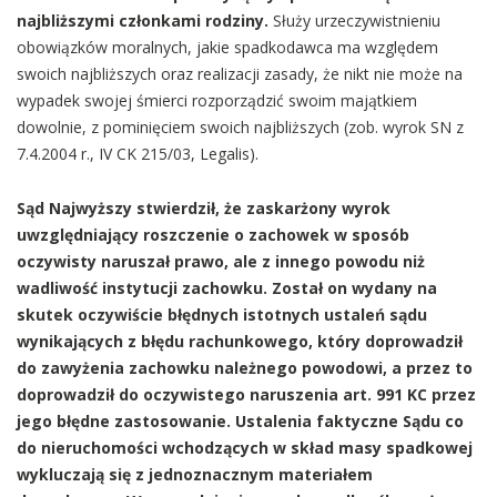
najbliższymi członkami rodziny.
Służy urzeczywistnieniu
obowiązków moralnych, jakie spadkodawca ma względem
swoich najbliższych oraz realizacji zasady, że nikt nie może na
wypadek swojej śmierci rozporządzić swoim majątkiem
dowolnie, z pominięciem swoich najbliższych (zob. wyrok SN z
7.4.2004 r., IV CK 215/03, Legalis).
Sąd Najwyższy stwierdził, że zaskarżony wyrok
uwzględniający roszczenie o zachowek w sposób
oczywisty naruszał prawo, ale z innego powodu niż
wadliwość instytucji zachowku. Został on wydany na
skutek oczywiście błędnych istotnych ustaleń sądu
wynikających z błędu rachunkowego, który doprowadził
do zawyżenia zachowku należnego powodowi, a przez to
doprowadził do oczywistego naruszenia art. 991 KC przez
jego błędne zastosowanie. Ustalenia faktyczne Sądu co
do nieruchomości wchodzących w skład masy spadkowej
wykluczają się z jednoznacznym materiałem