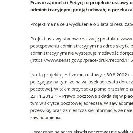
Praworządności i Petycji o projekcie ustawy
administracyjnymi podjął uchwałę o przekazan
Projekt ma na celu wydłużenie o 3 lata okresu za
Projekt ustawy stanowi realizację postulatu zawa
postępowaniu administracyjnym na adres skrytki
administracyjnymi nie występuje możliwość doręcz
(https://www.senat.gov.pl/prace/druki/record,115
Istotą projektu jest zmiana ustawy z 30.8.2002 r
polegająca na tym, że na wniosek adresata doręc
pocztowej. W takim przypadku pismo przesłane 
23.11.2012 r. – Prawo pocztowe składa się w pla
tym w skrytce pocztowej adresata. W zawiadomien
przesyłkę, oraz zamieszcza się informację, że nal
zawiadomienia.
Doręczenie na adres skrytki pocztowej nie wyklu