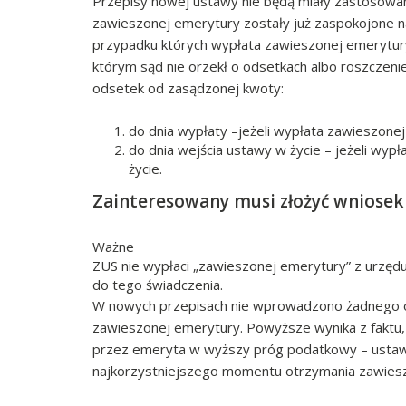
Przepisy nowej ustawy nie będą miały zastosowan
zawieszonej emerytury zostały już zaspokojone 
przypadku których wypłata zawieszonej emerytu
którym sąd nie orzekł o odsetkach albo roszczeni
odsetek od zasądzonej kwoty:
do dnia wypłaty –jeżeli wypłata zawieszonej
do dnia wejścia ustawy w życie – jeżeli wyp
życie.
Zainteresowany musi złożyć wniosek
Ważne
ZUS nie wypłaci „zawieszonej emerytury” z urzęd
do tego świadczenia.
W nowych przepisach nie wprowadzono żadnego ob
zawieszonej emerytury. Powyższe wynika z fakt
przez emeryta w wyższy próg podatkowy – usta
najkorzystniejszego momentu otrzymania zawies