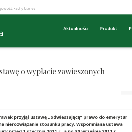
Aktualności
Produkt
P
stawę o wypłacie zawieszonych
prawek przyjął ustawę „odwieszającą” prawo do emerytur
 na nierozwiązanie stosunku pracy. Wspomniana ustawa
y przed 1 stycznia 2011 r., a po 30 września 2011 r.