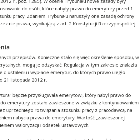
 2012 r., poz. 1285). W ocenie Trybunału nowe zasady były
astosowanie do osób, które nabyły prawo do emerytury przed 1
tosunku pracy. Zdaniem Trybunału naruszyły one zasadę ochrony
ez nie prawa, wynikającą z art. 2 Konstytucji Rzeczypospolitej
enia
nych przepisów. Konieczne stało się więc określenie sposobu, w
erytalnych, mogą je odzyskać. Regulacja w tym zakresie znalazła
e o ustaleniu i wypłacie emerytur, do których prawo uległo
o 21 listopada 2012 r.
ura” będzie przysługiwała emerytowi, który nabył prawo do
wo do emerytury zostało zawieszone w związku z kontynuowaniem
bez uprzedniego rozwiązania stosunku pracy z pracodawcą, na
dniem nabycia prawa do emerytury. Wartość „zawieszonej
ieniem waloryzacji i odsetek ustawowych.