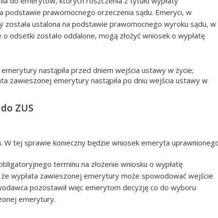
ia do emerytów, których roszczenia z tytułu wypłaty
na podstawie prawomocnego orzeczenia sądu. Emeryci, w
ry została ustalona na podstawie prawomocnego wyroku sądu, w
e o odsetki zostało oddalone, mogą złożyć wniosek o wypłatę
 emerytury nastąpiła przed dniem wejścia ustawy w życie;
łata zawieszonej emerytury nastąpiła po dniu wejścia ustawy w
 do ZUS
u. W tej sprawie konieczny będzie wniosek emeryta uprawnioneg
ligatoryjnego terminu na złożenie wniosku o wypłatę
u, że wypłata zawieszonej emerytury może spowodować wejście
wodawca pozostawił więc emerytom decyzję co do wyboru
zonej emerytury.