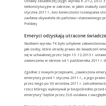
Ustawy zasadniczej (sygn. wyroku K 2/12, Dz.U. z
niekonstytucyjne w zakresie, w jakim znalazły z
stycznia 2011 r., bez konieczności rozwiązania s
zaufania obywatela do państwa i stanowionego prz
Polskiej.
Emeryci odzyskają utracone świadcz
Skutkiem wyroku TK było uchylenie zakwestionowa
jaki osoby, które utraciły prawo do świadczeń em
się w uchwalonej przez Sejm 13 .12.2013 r. ustawi
zawieszeniu w okresie od 1 października 2011 r. d
Zgodnie z nowymi przepisami, „zawieszona emeryt
emerytury przed 1 stycznia 2011 r., a jego pra
przez niego po 30 września 2011 r. zatrudnienia 
rzecz którego wykonywał je bezpośrednio przed 
emerytury” będzie przez ZUS ustalana z uwzględn